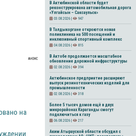
В Актюбинской области будет
реконструирована автомобильная дорога
«Улгайсын – Саксаульск»
03.08.2026 |
947
В Талдыкоргане откроются новая
поликлиника на 500 посещений и
инклюзивный спортивный комплекс
04.08.2026 |
815
В Актобе продолжается масштабное
АНОНС
обновление дорожной инфраструктуры
02.08.2026 |
394
Актюбинское предприятие расширяют
выпуск резинотехнических изделий для
промышленности
02.08.2026 |
318
Более 5 тысяч домов ещё в двух
микрорайонах Караганды смогут
овано на
подключиться к газу
06.08.2026 |
217
Аким Атырауской области обсудил с
суждении