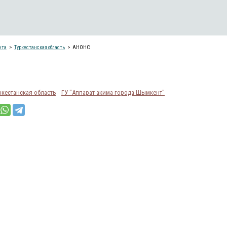
нта
Туркестанская область
АНОНС
ркестанская область
​ГУ "Аппарат акима города Шымкент"