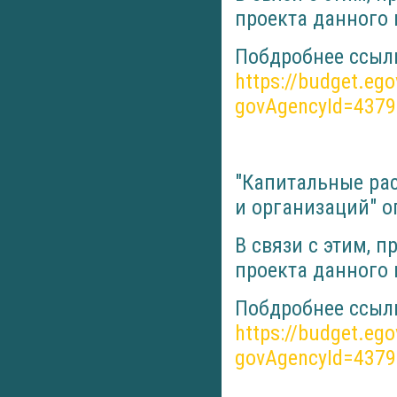
проекта данного
Побдробнее ссылк
https://budget.eg
govAgencyId=437
"Капитальные ра
и организаций" 
В связи с этим, 
проекта данного
Побдробнее ссылк
https://budget.eg
govAgencyId=437