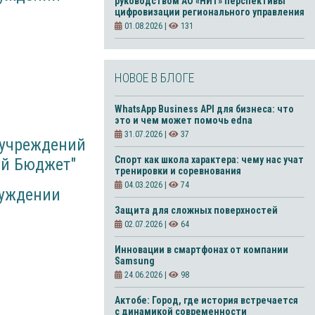
руководством АО «НИТ» перспективы
цифровизации регионального управления
01.08.2026 |
131
НОВОЕ В БЛОГЕ
WhatsApp Business API для бизнеса: что
это и чем может помочь edna
31.07.2026 |
37
 учреждений
Спорт как школа характера: чему нас учат
ый Бюджет"
тренировки и соревнования
04.03.2026 |
74
суждении
Защита для сложных поверхностей
02.07.2026 |
64
Инновации в смартфонах от компании
Samsung
24.06.2026 |
98
Актобе: Город, где история встречается
с динамикой современности