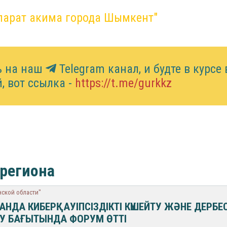
ппарат акима города Шымкент"
ь на наш
Telegram канал, и будте в курсе 
, вот ссылка -
https://t.me/gurkkz
 региона
нской области"
ТАНДА КИБЕРҚАУІПСІЗДІКТІ КҮШЕЙТУ ЖӘНЕ ДЕРБЕ
У БАҒЫТЫНДА ФОРУМ ӨТТІ