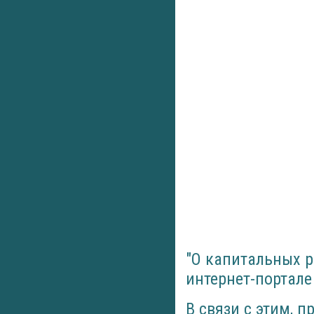
"О капитальных р
интернет-портал
В связи с этим, 