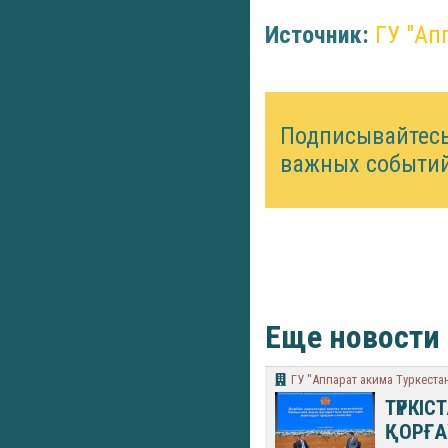
Источник:
​ГУ "А
Подписывайтес
важных событий
Еще новости
ГУ "Аппарат акима Туркеста
ТҮРКІС
ҚОРҒА