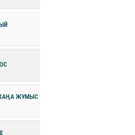
НЫЙ
ОС
1 ЖАҢА ЖҰМЫС
Е