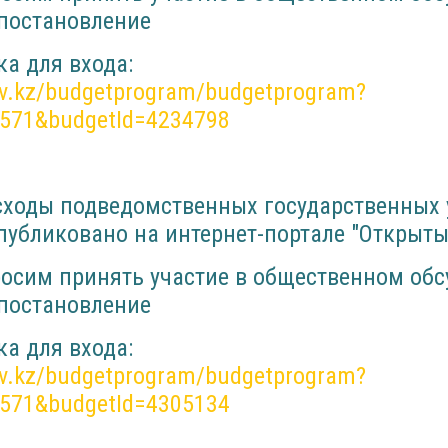
 постановление
а для входа:
ov.kz/budgetprogram/budgetprogram?
9571&budgetId=4234798
сходы подведомственных государственных
опубликовано на интернет-портале "Открыт
просим принять участие в общественном об
 постановление
а для входа:
ov.kz/budgetprogram/budgetprogram?
9571&budgetId=4305134