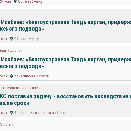
26 года
Область Жетісу
 Исабаев: «Благоустраивая Талдыкорган, придер
ксного подхода»
 года
Область Жетісу
Талдыкоргана»
 Исабаев: «Благоустраивая Талдыкорган, придер
ксного подхода»
 года
Алматинская область
-Казахстанской области»
КО поставил задачу - восстановить последствия 
йшие сроки
 года
Восточно-Казахстанская область
 Алматы»