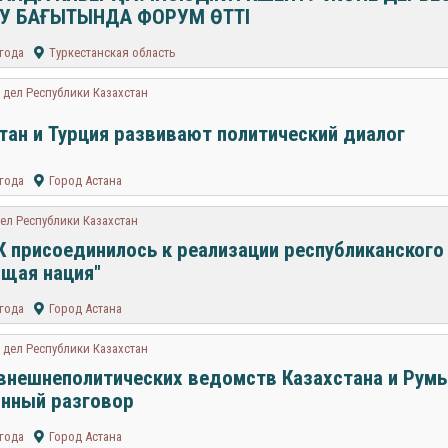
У БАҒЫТЫНДА ФОРУМ ӨТТІ
 года
Туркестанская область
дел Республики Казахстан
тан и Турция развивают политический диалог
 года
Город Астана
ел Республики Казахстан
 присоединилось к реализации республиканского
щая нация"
 года
Город Астана
дел Республики Казахстан
внешнеполитических ведомств Казахстана и Рум
нный разговор
 года
Город Астана