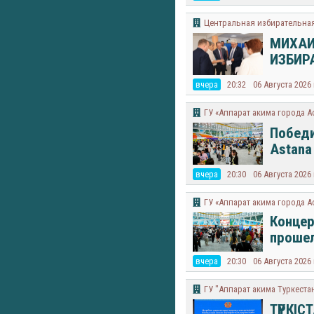
Центральная избирательная
МИХАИ
ИЗБИР
вчера
20:32
06 Августа 2026
ГУ «Аппарат акима города А
Победи
Astana
вчера
20:30
06 Августа 2026
ГУ «Аппарат акима города А
Концер
прошел
вчера
20:30
06 Августа 2026
ГУ "Аппарат акима Туркеста
ТҮРКІС