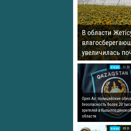
В области Жеті
влагосберегающ
увеличилась поч
вчера
11:32
Open Air: полицейские обе
безопасность более 20 тыс
зрителей в Кызылординско
области
вчера
09:31