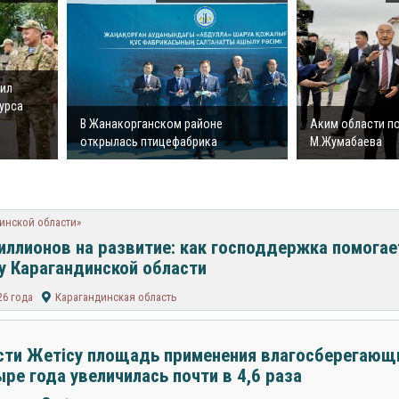
рил
урса
В Жанакорганском районе
Аким области п
открылась птицефабрика
М.Жумабаева
динской области»
иллионов на развитие: как господдержка помога
у Карагандинской области
26 года
Карагандинская область
сти Жетісу площадь применения влагосберегающ
ыре года увеличилась почти в 4,6 раза