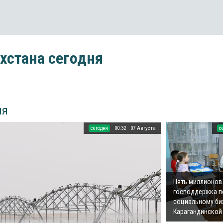
хстана сегодня
ия
cегодня
00:32
07 Августа
c
Пять миллионов 
господдержка п
социальному би
Карагандинской