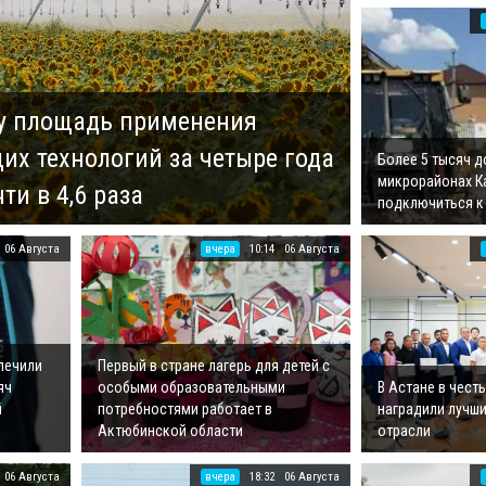
су площадь применения
их технологий за четыре года
Более 5 тысяч д
микрорайонах К
ти в 4,6 раза
подключиться к 
06 Августа
вчера
10:14
06 Августа
спечили
Первый в стране лагерь для детей с
яч
особыми образовательными
В Астане в чест
й
потребностями работает в
наградили лучш
Актюбинской области
отрасли
06 Августа
вчера
18:32
06 Августа