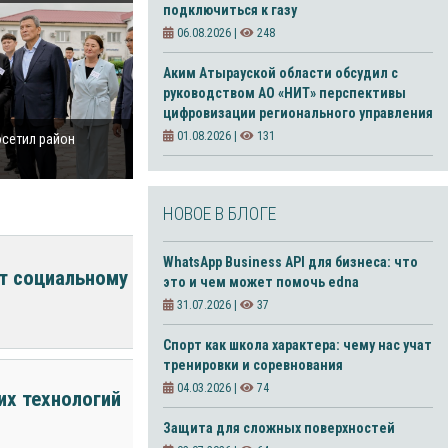
подключиться к газу
06.08.2026 |
248
Аким Атырауской области обсудил с
руководством АО «НИТ» перспективы
цифровизации регионального управления
01.08.2026 |
131
осетил район
НОВОЕ В БЛОГЕ
WhatsApp Business API для бизнеса: что
ет социальному
это и чем может помочь edna
31.07.2026 |
37
Спорт как школа характера: чему нас учат
тренировки и соревнования
04.03.2026 |
74
их технологий
Защита для сложных поверхностей