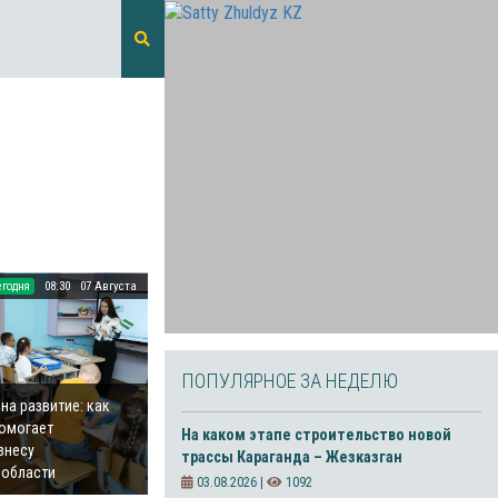
егодня
08:30
07 Августа
ПОПУЛЯРНОЕ ЗА НЕДЕЛЮ
на развитие: как
омогает
На каком этапе строительство новой
знесу
трассы Караганда – Жезказган
 области
03.08.2026 |
1092