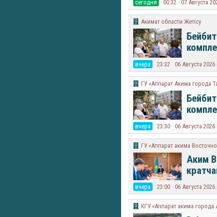
cегодня
00:32
07 Августа 20
Акимат области Жетісу
Бейбит
компле
вчера
23:32
06 Августа 2026
ГУ «Аппарат Акима города 
Бейбит
компле
вчера
23:30
06 Августа 2026
ГУ «Аппарат акима Восточно
Аким В
кратча
вчера
23:00
06 Августа 2026
КГУ «Аппарат акима города