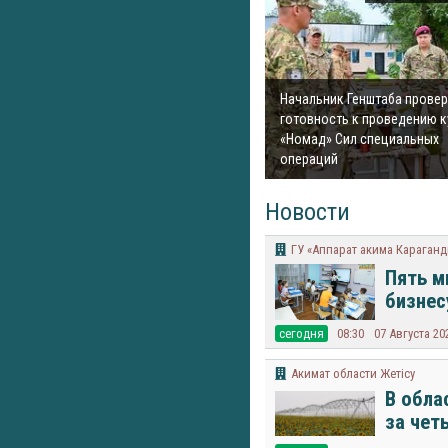
Начальник Генштаба прове
готовность к проведению к
«Номад» Сил специальных
операций
Новости
ГУ «Аппарат акима Караган
Пять м
бизнес
cегодня
08:30
07 Августа 20
Акимат области Жетісу
В обла
за чет