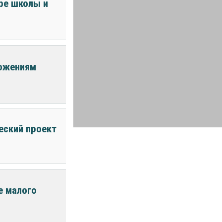
ре школы и
ложениям
еский проект
е малого