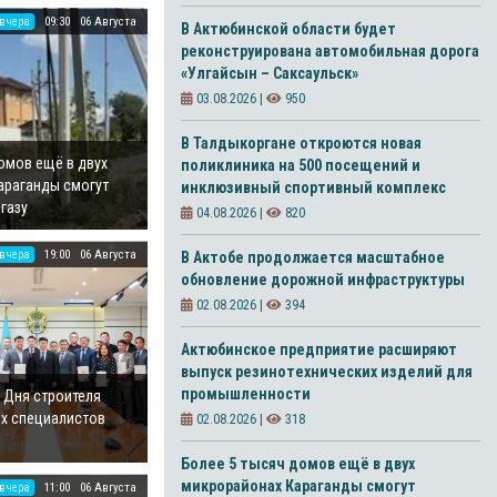
вчера
09:30
06 Августа
В Актюбинской области будет
реконструирована автомобильная дорога
«Улгайсын – Саксаульск»
03.08.2026 |
950
В Талдыкоргане откроются новая
омов ещё в двух
поликлиника на 500 посещений и
араганды смогут
инклюзивный спортивный комплекс
газу
04.08.2026 |
820
вчера
19:00
06 Августа
В Актобе продолжается масштабное
обновление дорожной инфраструктуры
02.08.2026 |
394
Актюбинское предприятие расширяют
выпуск резинотехнических изделий для
промышленности
ь Дня строителя
их специалистов
02.08.2026 |
318
Более 5 тысяч домов ещё в двух
микрорайонах Караганды смогут
вчера
11:00
06 Августа