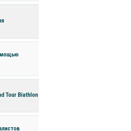
ия
помощью
 Tour Biathlon
иалистов