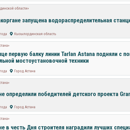
динской области»
коргане запущена водораспределительная станц
 года
Кызылординская область
стана»
ице первую балку линии Tarlan Astana подняли с 
льной мостоустановочной техники
 года
Город Астана
стана»
не определили победителей детского проекта Grand
 года
Город Астана
стана»
не в честь Дня строителя наградили лучших спец