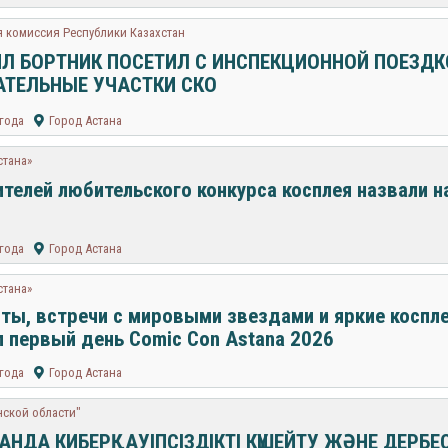
 комиссия Республики Казахстан
Л БОРТНИК ПОСЕТИЛ С ИНСПЕКЦИОННОЙ ПОЕЗДК
АТЕЛЬНЫЕ УЧАСТКИ СКО
 года
Город Астана
стана»
телей любительского конкурса косплея назвали н
 года
Город Астана
стана»
ты, встречи с мировыми звездами и яркие коспле
 первый день Comic Con Astana 2026
 года
Город Астана
нской области"
ТАНДА КИБЕРҚАУІПСІЗДІКТІ КҮШЕЙТУ ЖӘНЕ ДЕРБЕ