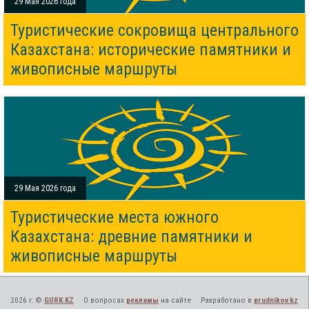
29 Мая 2026 года
Туристические сокровища центрального
Казахстана: исторические памятники и
живописные маршруты
29 Мая 2026 года
Туристические места южного
Казахстана: древние памятники и
живописные маршруты
2026 г. ©
GURK.KZ
О вопросах
рекламы
на сайте
Разработано в
prudnikov.kz