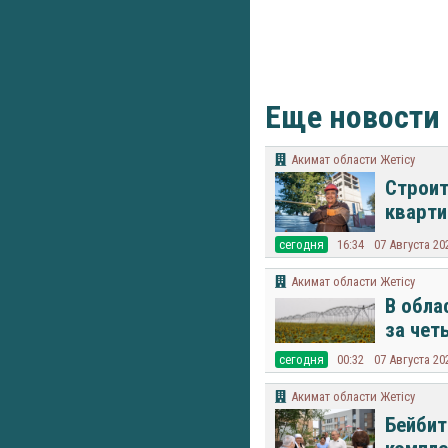
Еще новости
Акимат области Жетісу
Строит
кварти
cегодня
16:34
07 Августа 20
Акимат области Жетісу
В обла
за чет
cегодня
00:32
07 Августа 20
Акимат области Жетісу
Бейбит