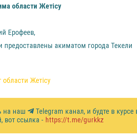
има области Жетісу
ий Ерофеев,
и предоставлены акиматом города Текели
 области Жетісу
ь на наш
Telegram канал, и будте в курсе 
, вот ссылка -
https://t.me/gurkkz