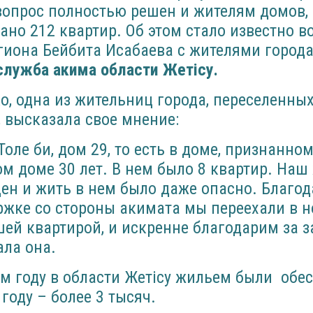
вопрос полностью решен и жителям домов,
но 212 квартир. Об этом стало известно в
гиона Бейбита Исабаева с жителями города 
служба акима области Жетісу.
, одна из жительниц города, переселенных
 высказала свое мнение:
Толе би, дом 29, то есть в доме, признанн
м доме 30 лет. В нем было 8 квартир. Наш
ен и жить в нем было даже опасно. Благод
ржке со стороны акимата мы переехали в 
й квартирой, и искренне благодарим за з
ала она.
ом году в области Жетісу жильем были обе
 году – более 3 тысяч.