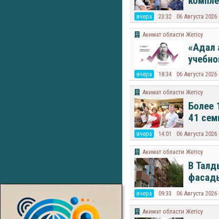
компле
вчера
23:32
06 Августа 2026
Акимат области Жетісу
«Адал 
учебно
вчера
18:34
06 Августа 2026
Акимат области Жетісу
Более 
41 сем
вчера
14:01
06 Августа 2026
Акимат области Жетісу
В Талд
фасады
вчера
09:33
06 Августа 2026
Акимат области Жетісу