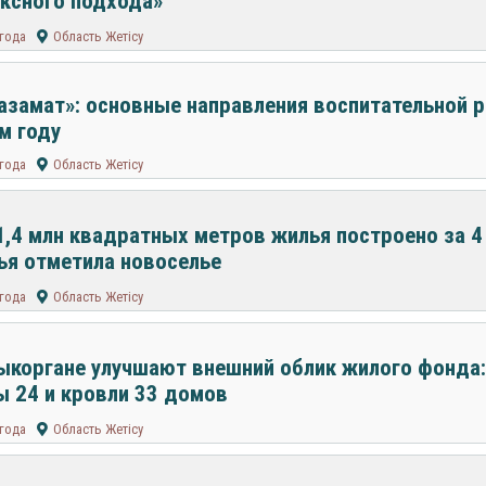
ксного подхода»
 года
Область Жетісу
азамат»: основные направления воспитательной 
м году
 года
Область Жетісу
1,4 млн квадратных метров жилья построено за 4 
ья отметила новоселье
 года
Область Жетісу
ыкоргане улучшают внешний облик жилого фонда:
 24 и кровли 33 домов
 года
Область Жетісу