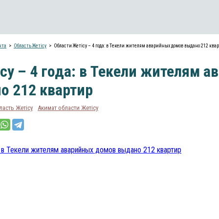
нта
Область Жетісу
Области Жетісу – 4 года: в Текели жителям аварийных домов выдано 212 ква
су – 4 года: в Текели жителям 
о 212 квартир
ласть Жетісу
Акимат области Жетісу