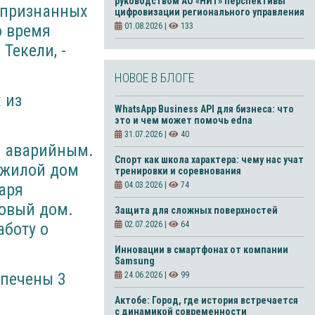
руководством АО «НИТ» перспективы
 признанных
цифровизации регионального управления
о время
01.08.2026 |
133
Текели, -
НОВОЕ В БЛОГЕ
 из
WhatsApp Business API для бизнеса: что
это и чем может помочь edna
31.07.2026 |
40
ом аварийным.
Спорт как школа характера: чему нас учат
 жилой дом
тренировки и соревнования
аря
04.03.2026 |
74
новый дом.
Защита для сложных поверхностей
аботу о
02.07.2026 |
64
Инновации в смартфонах от компании
Samsung
спечены 3
24.06.2026 |
99
Актобе: Город, где история встречается
с динамикой современности