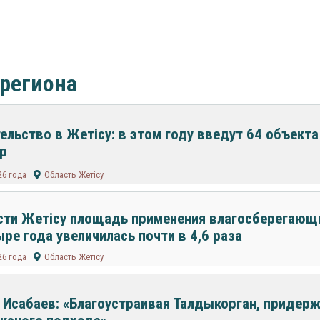
 региона
ельство в Жетісу: в этом году введут 64 объект
р
26 года
Область Жетісу
сти Жетісу площадь применения влагосберегающ
ыре года увеличилась почти в 4,6 раза
26 года
Область Жетісу
 Исабаев: «Благоустраивая Талдыкорган, придер