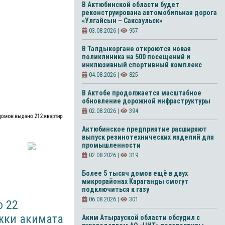
В Актюбинской области будет
реконструирована автомобильная дорога
«Улгайсын – Саксаульск»
03.08.2026 |
957
В Талдыкоргане откроются новая
поликлиника на 500 посещений и
инклюзивный спортивный комплекс
04.08.2026 |
825
В Актобе продолжается масштабное
обновление дорожной инфраструктуры
02.08.2026 |
394
 домов выдано 212 квартир
Актюбинское предприятие расширяют
выпуск резинотехнических изделий для
промышленности
02.08.2026 |
319
Более 5 тысяч домов ещё в двух
микрорайонах Караганды смогут
подключиться к газу
06.08.2026 |
301
о 22
жки акимата
Аким Атырауской области обсудил с