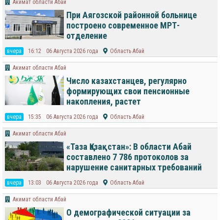
Акимат области Абай
При Аягозской районной больнице
построено современное МРТ-
отделение
вчера
16:12
06 Августа 2026 года
Область Абай
Акимат области Абай
Число казахстанцев, регулярно
формирующих свои пенсионные
накопления, растет
вчера
15:35
06 Августа 2026 года
Область Абай
Акимат области Абай
«Таза Қазақстан»: В области Абай
составлено 7 786 протоколов за
нарушение санитарных требований
вчера
13:03
06 Августа 2026 года
Область Абай
Акимат области Абай
О демографической ситуации за