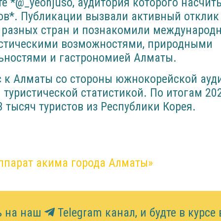
те *@_yeonjuso, аудитория которого насчит
ов*. Публикации вызвали активный отклик
з разных стран и познакомили международ
истическими возможностями, природными
ьностями и гастрономией Алматы.
с к Алматы со стороны южнокорейской ауд
 туристической статистикой. По итогам 202
3 тысяч туристов из Республики Корея.
ппарат акима города Алматы»
ь на наш
Telegram канал, и будте в курсе 