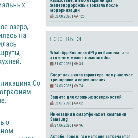
Казахстане. В ВКО открыли два
циальных
железнодорожных вокзала после
модернизации
02.08.2026 |
125
ое озеро,
илась на
НОВОЕ В БЛОГЕ
илась
шруты,
WhatsApp Business API для бизнеса: что
это и чем может помочь edna
кухней,
31.07.2026 |
34
Спорт как школа характера: чему нас учат
тренировки и соревнования
бликациях Со
04.03.2026 |
74
тографиям
Защита для сложных поверхностей
е,
02.07.2026 |
62
Инновации в смартфонах от компании
Samsung
тью
24.06.2026 |
96
ьном
Актобе: Город, где история встречается