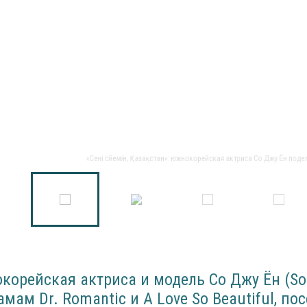
«Сені сүйемін, Қазақстан»: южнокорейская актриса Со Джу Ён поделилас
орейская актриса и модель Со Джу Ён (So 
мам Dr. Romantic и A Love So Beautiful, по