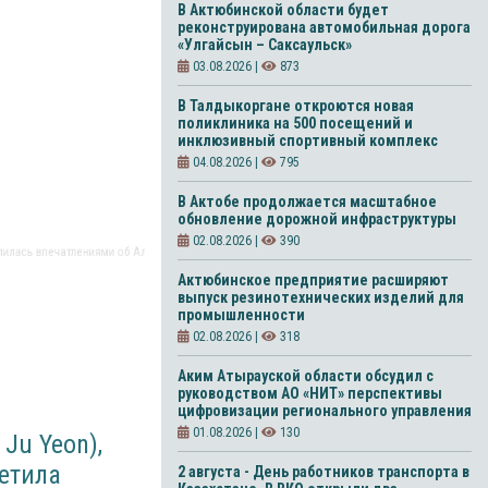
В Актюбинской области будет
реконструирована автомобильная дорога
«Улгайсын – Саксаульск»
03.08.2026 |
873
В Талдыкоргане откроются новая
поликлиника на 500 посещений и
инклюзивный спортивный комплекс
04.08.2026 |
795
В Актобе продолжается масштабное
обновление дорожной инфраструктуры
02.08.2026 |
390
ь впечатлениями об Алматы
Актюбинское предприятие расширяют
выпуск резинотехнических изделий для
промышленности
02.08.2026 |
318
Аким Атырауской области обсудил с
руководством АО «НИТ» перспективы
цифровизации регионального управления
01.08.2026 |
130
Ju Yeon),
сетила
2 августа - День работников транспорта в