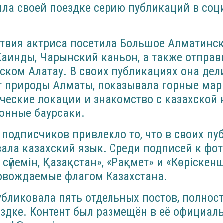
ила своей поездке серию публикаций в со
твия актриса посетила Большое Алматинск
Каинды, Чарынский каньон, а также отправ
ском Алатау. В своих публикациях она дел
т природы Алматы, показывала горные мар
ческие локации и знакомство с казахской 
онные баурсаки.
подписчиков привлекло то, что в своих пу
ала казахский язык. Среди подписей к фо
сүйемін, Қазақстан», «Рақмет» и «Көріскенш
ровождаемые флагом Казахстана.
убликовала пять отдельных постов, полнос
здке. Контент был размещён в её официал