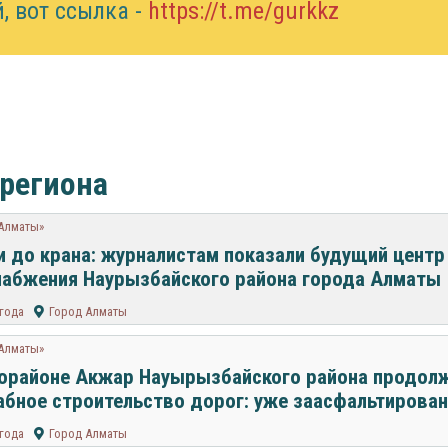
, вот ссылка -
https://t.me/gurkkz
 региона
 Алматы»
и до крана: журналистам показали будущий центр
абжения Наурызбайского района города Алматы
 года
Город Алматы
 Алматы»
орайоне Акжар Науырызбайского района продол
бное строительство дорог: уже заасфальтирован
 года
Город Алматы