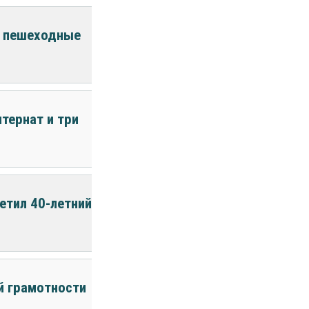
е пешеходные
тернат и три
етил 40-летний
й грамотности