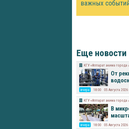
важных событий
Еще новости
КГУ «Аппарат акима города
От рек
водосн
вчера
18:00
05 Августа 2026
КГУ «Аппарат акима города
В микр
масшта
вчера
18:00
05 Августа 2026