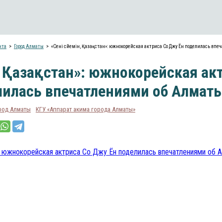
нта
Город Алматы
«Сені сүйемін, Қазақстан»: южнокорейская актриса Со Джу Ён поделилась вп
н, Қазақстан»: южнокорейская ак
лилась впечатлениями об Алмат
род Алматы
КГУ «Аппарат акима города Алматы»