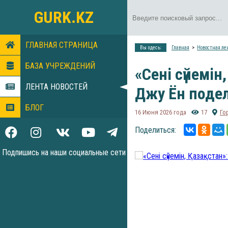
GURK.KZ
ГЛАВНАЯ СТРАНИЦА
Вы здесь:
Главная
Новостная ле
БАЗА УЧРЕЖДЕНИЙ
«Сені сүйемі
ЛЕНТА НОВОСТЕЙ
Джу Ён поде
БЛОГ
16 Июня 2026 года
17
Го
Поделиться:
Подпишись на наши социальные сети