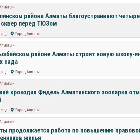
 Алматы»
линском районе Алматы благоустраивают четыр
 сквер перед ТЮЗом
 года
Город Алматы
 Алматы»
ызбайском районе Алматы строят новую школу-ин
х сада
 года
Город Алматы
 Алматы»
кий крокодил Фидель Алматинского зоопарка отм
й
 года
Город Алматы
 Алматы»
ты продолжается работа по повышению правово
енников жилья