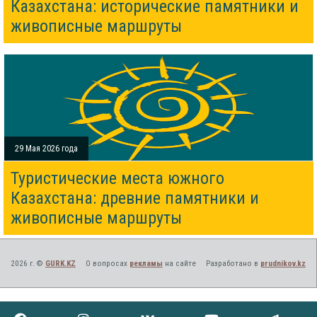
Казахстана: исторические памятники и
живописные маршруты
29 Мая 2026 года
Туристические места южного
Казахстана: древние памятники и
живописные маршруты
2026 г. ©
GURK.KZ
О вопросах
рекламы
на сайте
Разработано в
prudnikov.kz