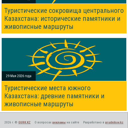
Туристические сокровища центрального
Казахстана: исторические памятники и
живописные маршруты
29 Мая 2026 года
Туристические места южного
Казахстана: древние памятники и
живописные маршруты
2026 г. ©
GURK.KZ
О вопросах
рекламы
на сайте
Разработано в
prudnikov.kz