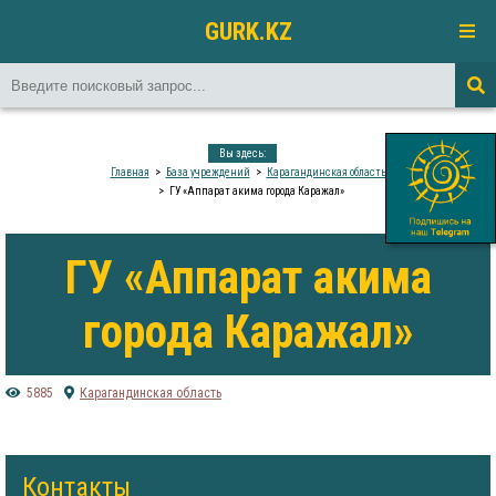
GURK.KZ
Вы здесь:
Главная
База учреждений
Карагандинская область
ГУ «Аппарат акима города Каражал»
ГУ «Аппарат акима
города Каражал»
5885
Карагандинская область
Контакты