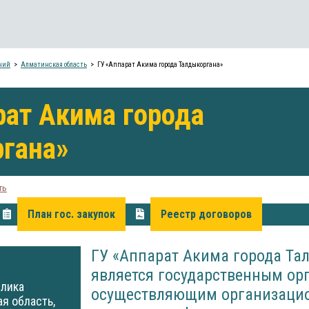
ний
Алматинская область
ГУ «Аппарат Акима города Талдыкоргана»
рат Акима города
гана»
ть
План гос. закупок
Реестр договоров
ГУ «Аппарат Акима города Та
является государственным ор
блика
осуществляющим организацио
я область,