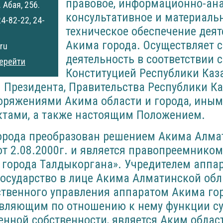
правовое, информационно-ана
 Абая, 256.
консультативное и материаль
24-82-22, 24-
техническое обеспечение дея
Акима города. Осуществляет 
ru
деятельность в соответствии с
ерейти
Конституцией Республики Каза
 Президента, Правительства Республики Ка
оряжениями Акима области и города, ины
тами, а также настоящим Положением.
орода преобразован решением Акима Алма
от 2.08.2000г. и является правопреемнико
 города Талдыкоргана». Учредителем аппа
государство в лице Акима Алматинской обл
твенного управления аппаратом Акима гор
твляющим по отношению к нему функции с
енной собственности, является Аким облас