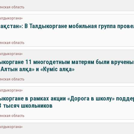
инская область
Талдыкоргана»
азақстан»: В Талдыкоргане мобильная группа пров
инская область
Талдыкоргана»
ыкоргане 11 многодетным матерям были вручены
«Алтын алқа» и «Күміс алқа»
инская область
Талдыкоргана»
ыкоргане в рамках акции «Дорога в школу» подде
8 тысяч школьников
инская область
Талдыкоргана»