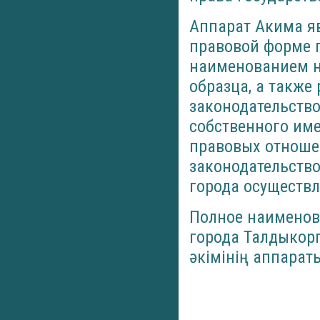
Aппapaт Акима я
правовой форме г
наименованием н
образца, а также 
законодательство
собственного име
правовых отношен
законодательств
города осуществл
Полное наименов
города Талдыкорг
әкімінің аппарат