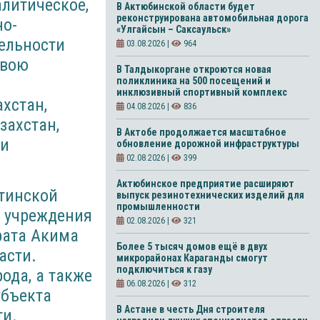
литическое,
В Актюбинской области будет
реконструирована автомобильная дорога
но-
«Улгайсын – Саксаульск»
тельности
03.08.2026 |
964
свою
В Талдыкоргане откроются новая
поликлиника на 500 посещений и
инклюзивный спортивный комплекс
хстан,
04.08.2026 |
836
захстан,
В Актобе продолжается масштабное
ми
обновление дорожной инфраструктуры
02.08.2026 |
399
Актюбинское предприятие расширяют
тинской
выпуск резинотехнических изделий для
промышленности
м учреждения
02.08.2026 |
321
рата Акима
Более 5 тысяч домов ещё в двух
асти.
микрорайонах Караганды смогут
подключиться к газу
ода, а также
06.08.2026 |
312
убъекта
В Астане в честь Дня строителя
ти.