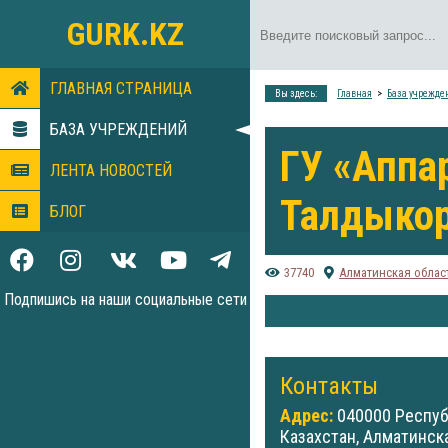
GURK.KZ
ГЛАВНАЯ СТРАНИЦА
Вы здесь:
Главная
База учрежде
БАЗА УЧРЕЖДЕНИЙ
ГУ «Аппа
ЛЕНТА НОВОСТЕЙ
Талдыкор
БЛОГ
37740
Алматинская облас
Подпишись на наши социальные сети
Контакты
Адрес:
040000 Респу
Казахстан, Алматинска