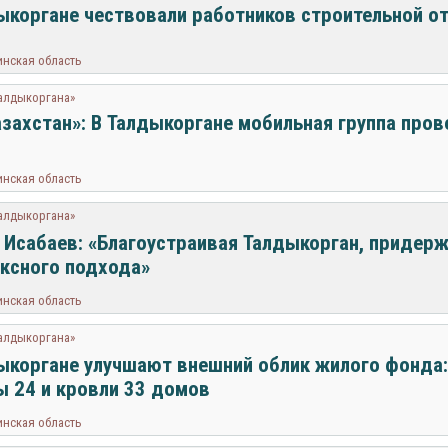
ыкоргане чествовали работников строительной о
инская область
Талдыкоргана»
азахстан»: В Талдыкоргане мобильная группа про
инская область
Талдыкоргана»
 Исабаев: «Благоустраивая Талдыкорган, придер
ксного подхода»
инская область
Талдыкоргана»
ыкоргане улучшают внешний облик жилого фонда:
 24 и кровли 33 домов
инская область