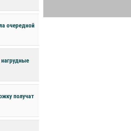
ела очередной
 нагрудные
ржку получат