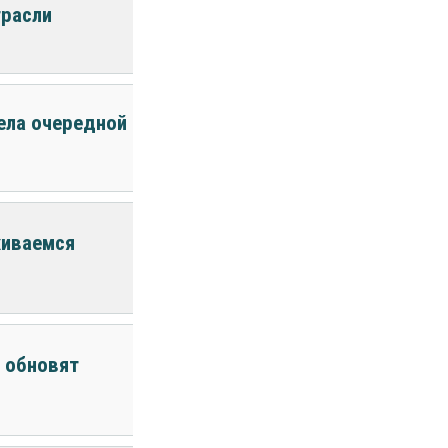
трасли
вела очередной
живаемся
 обновят