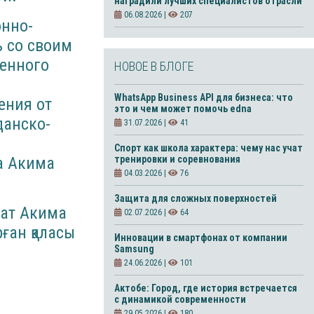
наградили лучших специалистов отрасли
06.08.2026 |
207
онно-
ь со своим
ленного
НОВОЕ В БЛОГЕ
WhatsApp Business API для бизнеса: что
ения от
это и чем может помочь edna
данско-
31.07.2026 |
41
Спорт как школа характера: чему нас учат
а Акима
тренировки и соревнования
04.03.2026 |
76
Защита для сложных поверхностей
рат Акима
02.07.2026 |
64
ған қаласы
Инновации в смартфонах от компании
Samsung
24.06.2026 |
101
Актобе: Город, где история встречается
с динамикой современности
29.05.2026 |
180