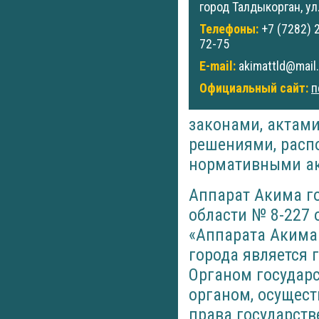
город Талдыкорган, ул.
Телефоны:
+7 (7282) 
72-75
E-mail:
akimattld@mail.
Официальный сайт:
п
законами, актами
решениями, расп
нормативными ак
Аппарат Акима г
области № 8-227 
«Аппарата Акима
города является 
Органом государс
органом, осущес
права государств