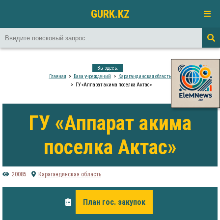
GURK.KZ
Вы здесь:
Главная
База учреждений
Карагандинская область
ГУ «Аппарат акима поселка Актас»
ГУ «Аппарат акима
поселка Актас»
20085
Карагандинская область
План гос. закупок