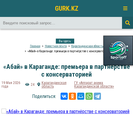
GURK.KZ
Вы здесь:
Главная
Новостная лента
Карагандинская область
«Абай» в Караганде: премьера в партнёрстве с консерваторией
«Абай» в Караганде: премьера в партнёрстве
с консерваторией
19 Мая 2026
Карагандинская
ГУ «Аппарат акима
24
года
область
Карагандинской области»
Поделиться: