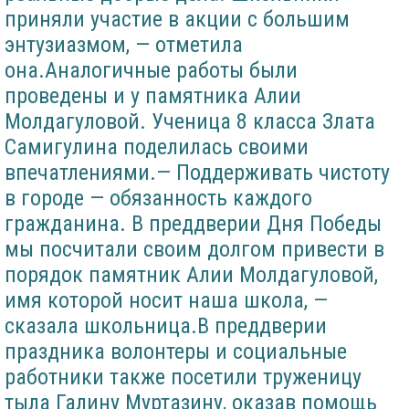
приняли участие в акции с большим
энтузиазмом, — отметила
она.Аналогичные работы были
проведены и у памятника Алии
Молдагуловой. Ученица 8 класса Злата
Самигулина поделилась своими
впечатлениями.— Поддерживать чистоту
в городе — обязанность каждого
гражданина. В преддверии Дня Победы
мы посчитали своим долгом привести в
порядок памятник Алии Молдагуловой,
имя которой носит наша школа, —
сказала школьница.В преддверии
праздника волонтеры и социальные
работники также посетили труженицу
тыла Галину Муртазину, оказав помощь