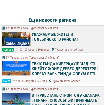
Еще новости региона
ГУ "Аппарат акима Туркестанской области"
УВАЖАЕМЫЕ ЖИТЕЛИ
ТОЛЕБИЙСКОГО РАЙОНА!
cегодня
11:00
07 Августа 2026 года
Туркестанская область
ГУ "Аппарат акима Туркестанской области"
ТҮРКІСТАНДА КИБЕРҚАУІПСІЗДІКТІ
КҮШЕЙТУ ЖӘНЕ ДЕРБЕС ДЕРЕКТЕРДІ
ҚОРҒАУ БАҒЫТЫНДА ФОРУМ ӨТТІ
вчера
20:00
06 Августа 2026 года
Туркестанская область
ГУ "Аппарат акима Туркестанской области"
В ТУРКЕСТАНЕ СТРОИТСЯ АКВАПАРК
«TURAN», СПОСОБНЫЙ ПРИНИМАТЬ