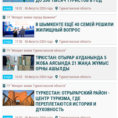
ДО 200 ТЫСЯЧ ТУРИСТОВ В ГОД
вчера
18:32
06 Августа 2026 года
Туркестанская область
​ГУ "Аппарат акима города Шымкент"
В ШЫМКЕНТЕ ЕЩЁ 40 СЕМЕЙ РЕШИЛИ
ЖИЛИЩНЫЙ ВОПРОС
вчера
17:00
06 Августа 2026 года
Туркестанская область
ГУ "Аппарат акима Туркестанской области"
ТҮРКІСТАН: ОТЫРАР АУДАНЫНДА 5
ЖОБА АЯСЫНДА 21 ЖАҢА ЖҰМЫС
ОРНЫ АШЫЛДЫ
вчера
16:30
06 Августа 2026 года
Туркестанская область
ГУ "Аппарат акима Туркестанской области"
ТУРКЕСТАН: ОТРЫРАРСКИЙ РАЙОН -
ЦЕНТР ТУРИЗМА, ГДЕ
ПЕРЕПЛЕТАЮТСЯ ИСТОРИЯ И
ДУХОВНОСТЬ
вчера
16:30
06 Августа 2026 года
Туркестанская область