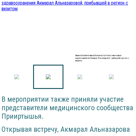
Аким области Асаин Байханов встретился с министром
здравоохранения Акмарал Альназаровой, прибывшей в регион с
визитом
В мероприятии также приняли участие
представители медицинского сообщества
Прииртышья.
Открывая встречу, Акмарал Альназарова