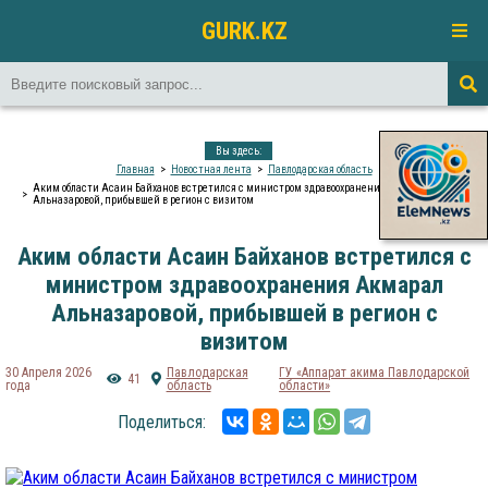
GURK.KZ
Вы здесь:
Главная
Новостная лента
Павлодарская область
Аким области Асаин Байханов встретился с министром здравоохранения Акмарал
Альназаровой, прибывшей в регион с визитом
Аким области Асаин Байханов встретился с
министром здравоохранения Акмарал
Альназаровой, прибывшей в регион с
визитом
30 Апреля 2026
Павлодарская
ГУ «Аппарат акима Павлодарской
41
года
область
области»
Поделиться: