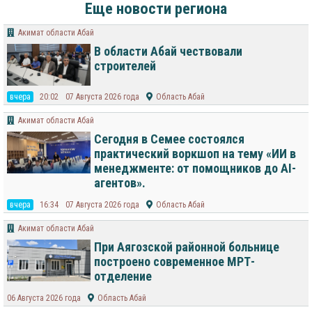
Еще новости региона
Акимат области Абай
В области Абай чествовали
строителей
вчера
20:02
07 Августа 2026 года
Область Абай
Акимат области Абай
Сегодня в Семее состоялся
практический воркшоп на тему «ИИ в
менеджменте: от помощников до AI-
агентов».
вчера
16:34
07 Августа 2026 года
Область Абай
Акимат области Абай
При Аягозской районной больнице
построено современное МРТ-
отделение
06 Августа 2026 года
Область Абай