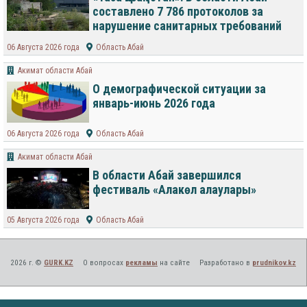
составлено 7 786 протоколов за
нарушение санитарных требований
06 Августа 2026 года
Область Абай
Акимат области Абай
О демографической ситуации за
январь-июнь 2026 года
06 Августа 2026 года
Область Абай
Акимат области Абай
В области Абай завершился
фестиваль «Алакөл алаулары»
05 Августа 2026 года
Область Абай
2026 г. ©
GURK.KZ
О вопросах
рекламы
на сайте
Разработано в
prudnikov.kz