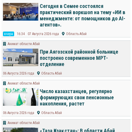
Сегодня в Семее состоялся
практический воркшоп на тему «ИИ в
менеджменте: от помощников до AI-
агентов».
вчера
16:34
07 Августа 2026 года
Область Абай
Акимат области Абай
При Аягозской районной больнице
построено современное МРТ-
отделение
06 Августа 2026 года
Область Абай
Акимат области Абай
Число казахстанцев, регулярно
формирующих свои пенсионные
накопления, растет
06 Августа 2026 года
Область Абай
Акимат области Абай
«Таза Қазақстан»: В области Абай