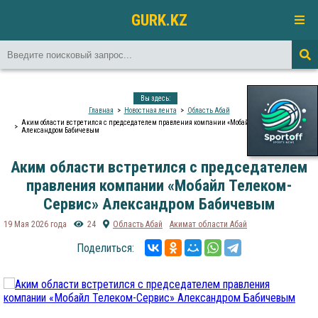
GURK.KZ
Вы здесь:
Главная
Новостная лента
Область Абай
Аким области встретился с председателем правления компании «Мобайл Телеком-Сервис»
Александром Бабичевым
Аким области встретился с председателем
правления компании «Мобайл Телеком-
Сервис» Александром Бабичевым
19 Мая 2026 года
24
Область Абай
Акимат области Абай
Поделиться: