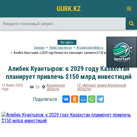
GURK.KZ
Вы здесь:
Главная
Новостная лента
Атырауская область
Алибек Куантыров: к 2029 году Казахстан планирует привлечь $150 млрд инвестиций
Алибек Куантыров: к 2029 году Казахстан
планирует привлечь $150 млрд инвестиций
12 Июня 2026
Атырауская
ГУ «Аппарат акима Атырауской
29
года
область
области»
Поделиться: