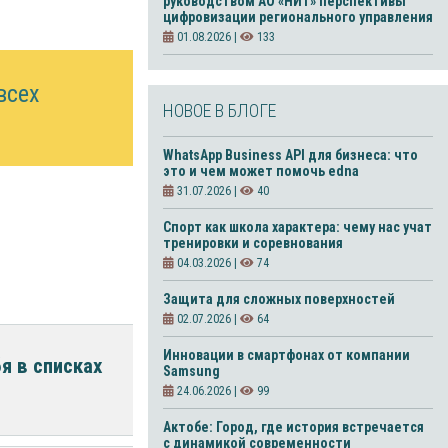
руководством АО «НИТ» перспективы
цифровизации регионального управления
01.08.2026 |
133
всех
НОВОЕ В БЛОГЕ
WhatsApp Business API для бизнеса: что
это и чем может помочь edna
31.07.2026 |
40
Спорт как школа характера: чему нас учат
тренировки и соревнования
04.03.2026 |
74
Защита для сложных поверхностей
02.07.2026 |
64
Инновации в смартфонах от компании
я в списках
Samsung
24.06.2026 |
99
Актобе: Город, где история встречается
с динамикой современности