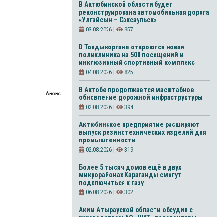
В Актюбинской области будет
реконструирована автомобильная дорога
«Улгайсын – Саксаульск»
03.08.2026 |
957
В Талдыкоргане откроются новая
поликлиника на 500 посещений и
инклюзивный спортивный комплекс
04.08.2026 |
825
В Актобе продолжается масштабное
Анонс
обновление дорожной инфраструктуры
02.08.2026 |
394
Актюбинское предприятие расширяют
выпуск резинотехнических изделий для
промышленности
02.08.2026 |
319
Более 5 тысяч домов ещё в двух
микрорайонах Караганды смогут
подключиться к газу
06.08.2026 |
302
Аким Атырауской области обсудил с