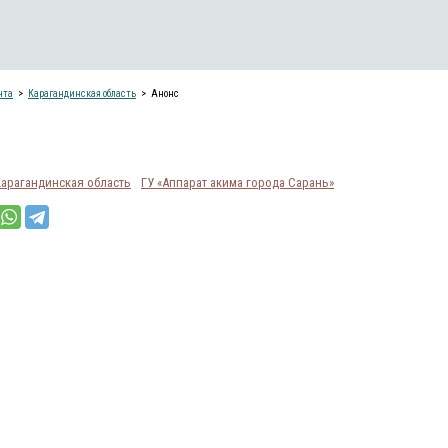
нта
Карагандинская область
Анонс
Карагандинская область
ГУ «Аппарат акима города Сарань»