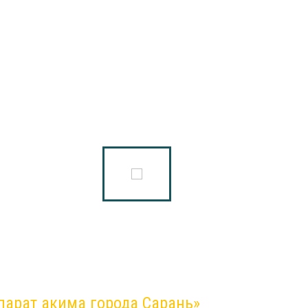
парат акима города Сарань»