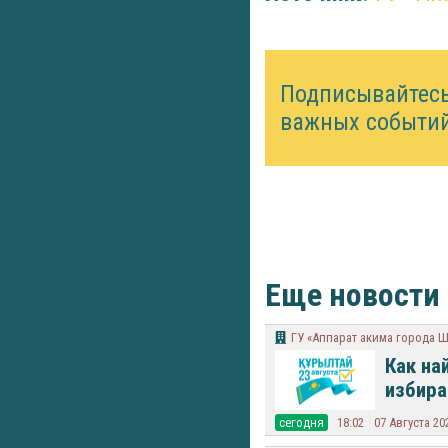
Подписывайтес
важных событий
Еще новости
ГУ «Аппарат акима города 
Как на
избира
cегодня
18:02
07 Августа 20