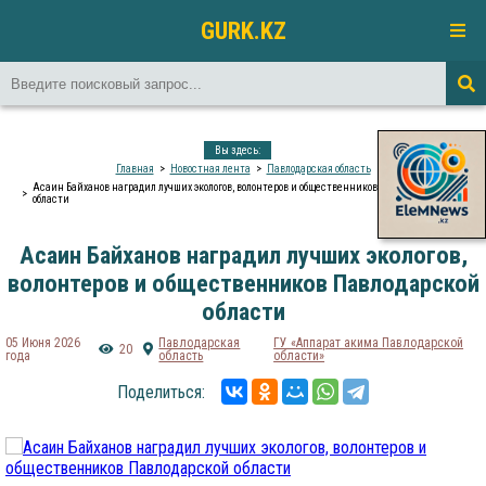
GURK.KZ
Вы здесь:
Главная
Новостная лента
Павлодарская область
Асаин Байханов наградил лучших экологов, волонтеров и общественников Павлодарской
области
Асаин Байханов наградил лучших экологов,
волонтеров и общественников Павлодарской
области
05 Июня 2026
Павлодарская
ГУ «Аппарат акима Павлодарской
20
года
область
области»
Поделиться: