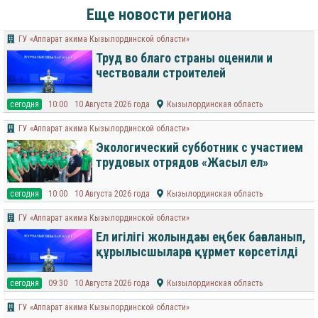
Еще новости региона
ГУ «Аппарат акима Кызылординской области»
Труд во благо страны оценили и
чествовали строителей
cегодня
10:00
10 Августа 2026 года
Кызылординская область
ГУ «Аппарат акима Кызылординской области»
Экологический субботник с участием
трудовых отрядов «Жасыл ел»
cегодня
10:00
10 Августа 2026 года
Кызылординская область
ГУ «Аппарат акима Кызылординской области»
Ел игілігі жолындағы еңбек бағаланып,
құрылысшыларға құрмет көрсетілді
cегодня
09:30
10 Августа 2026 года
Кызылординская область
ГУ «Аппарат акима Кызылординской области»