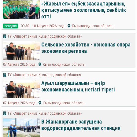
«Жасыл ел» еңбек жасақтарының
қатысуымен экологиялық сенбілік
өтті
cегодня
09:30
10 Августа 2026 года
Кызылординская область
ГУ «Аппарат акима Кызылординской области»
Сельское хозяйство - основная опора
экономики региона
07 Августа 2026 года
Кызылординская область
ГУ «Аппарат акима Кызылординской области»
Ауыл шаруашылығы – өңір
экономикасының негізгі тірегі
07 Августа 2026 года
Кызылординская область
ГУ «Аппарат акима Кызылординской области»
В Жанакоргане запущена
водораспределительная станция