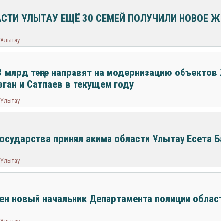
АСТИ ҰЛЫТАУ ЕЩЁ 30 СЕМЕЙ ПОЛУЧИЛИ НОВОЕ Ж
 Ұлытау
3 млрд теңге направят на модернизацию объекто
ган и Сатпаев в текущем году
 Ұлытау
государства принял акима области Ұлытау Есета Б
 Ұлытау
ен новый начальник Департамента полиции облас
 Ұлытау