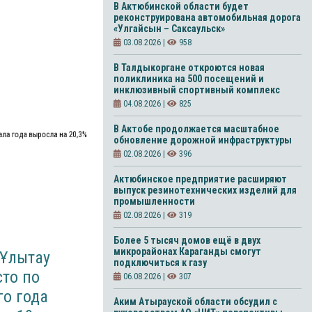
В Актюбинской области будет
реконструирована автомобильная дорога
«Улгайсын – Саксаульск»
03.08.2026 |
958
В Талдыкоргане откроются новая
поликлиника на 500 посещений и
инклюзивный спортивный комплекс
04.08.2026 |
825
В Актобе продолжается масштабное
ала года выросла на 20,3%
обновление дорожной инфраструктуры
02.08.2026 |
396
Актюбинское предприятие расширяют
выпуск резинотехнических изделий для
промышленности
02.08.2026 |
319
Более 5 тысяч домов ещё в двух
микрорайонах Караганды смогут
 Ұлытау
подключиться к газу
сто по
06.08.2026 |
307
го года
Аким Атырауской области обсудил с