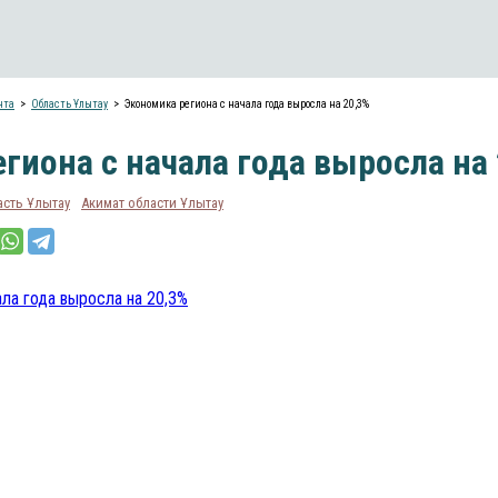
нта
Область Ұлытау
Экономика региона с начала года выросла на 20,3%
гиона с начала года выросла на
асть Ұлытау
Акимат области Ұлытау