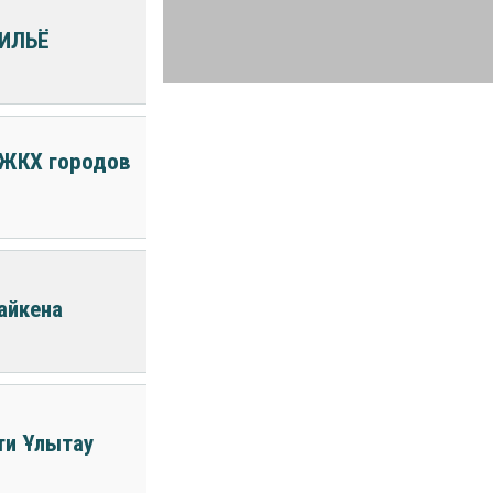
ИЛЬЁ
в ЖКХ городов
айкена
ти Ұлытау