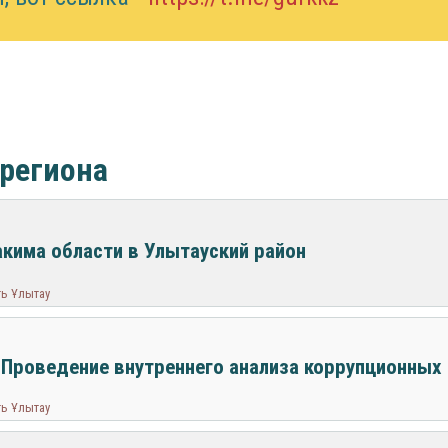
 региона
акима области в Улытауский район
ть Ұлытау
 Проведение внутреннего анализа коррупционных
ть Ұлытау