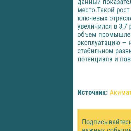
данный показател
место.Такой рост
ключевых отрасля
увеличился в 3,7 
объем промышленн
эксплуатацию — н
стабильном разви
потенциала и по
Источник:
Акимат
Подписывайтес
важных событий