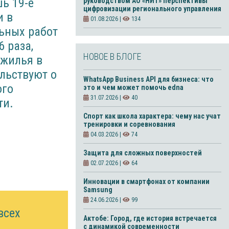
ь 19-е
руководством АО «НИТ» перспективы
цифровизации регионального управления
и в
01.08.2026 |
134
льных работ
6 раза,
НОВОЕ В БЛОГЕ
 жилья в
льствуют о
WhatsApp Business API для бизнеса: что
ого
это и чем может помочь edna
31.07.2026 |
40
ти.
Спорт как школа характера: чему нас учат
тренировки и соревнования
04.03.2026 |
74
Защита для сложных поверхностей
02.07.2026 |
64
Инновации в смартфонах от компании
Samsung
24.06.2026 |
99
всех
Актобе: Город, где история встречается
с динамикой современности