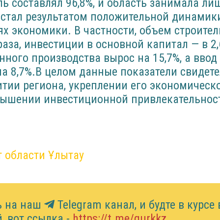
ь составлял 96,8%, и область занимала лиш
 стал результатом положительной динамик
х экономики. В частности, объем строите
раза, инвестиции в основной капитал — в 2,
ого производства вырос на 15,7%, а ввод
а 8,7%.В целом данные показатели свидете
тии региона, укреплении его экономическ
вышении инвестиционной привлекательнос
 области Ұлытау
ь на наш
Telegram канал, и будте в курсе 
, вот ссылка -
https://t.me/gurkkz