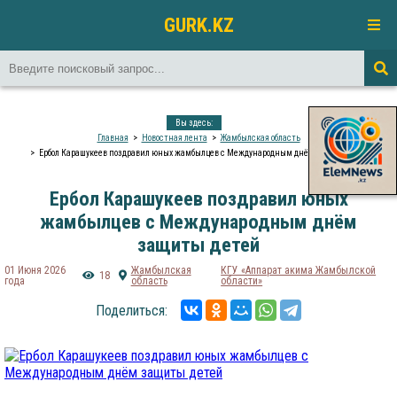
GURK.KZ
Вы здесь:
Главная
Новостная лента
Жамбылская область
Ербол Карашукеев поздравил юных жамбылцев с Международным днём защиты детей
Ербол Карашукеев поздравил юных
жамбылцев с Международным днём
защиты детей
01 Июня 2026
Жамбылская
КГУ «Аппарат акима Жамбылской
18
года
область
области»
Поделиться: