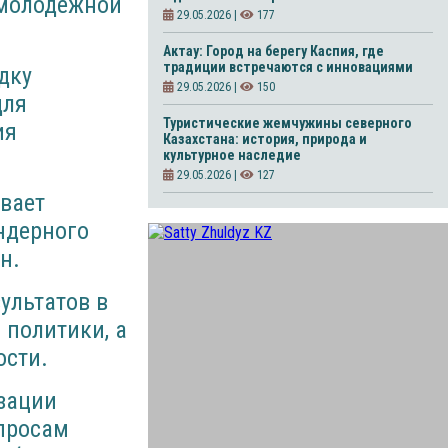
 молодежной
29.05.2026 |
177
Актау: Город на берегу Каспия, где
традиции встречаются с инновациями
дку
29.05.2026 |
150
для
Туристические жемчужины северного
ия
Казахстана: история, природа и
культурное наследие
29.05.2026 |
127
ивает
ндерного
н.
ультатов в
 политики, а
ости.
зации
просам