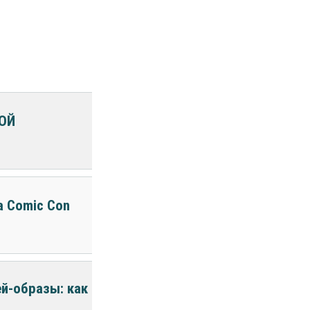
ОЙ
а Comic Con
й-образы: как