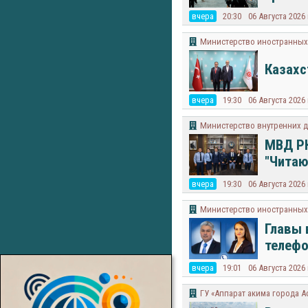
вчера
20:30
06 Августа 2026
Министерство иностранных 
Казахс
вчера
19:30
06 Августа 2026
Министерство внутренних д
МВД РК
"Читаю
вчера
19:30
06 Августа 2026
Министерство иностранных 
Главы 
телефо
вчера
19:01
06 Августа 2026
ГУ «Аппарат акима города А