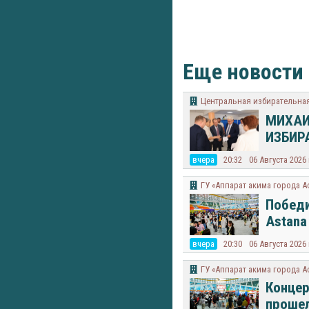
Еще новости
Центральная избирательная
МИХАИ
ИЗБИР
вчера
20:32
06 Августа 2026
ГУ «Аппарат акима города А
Победи
Astana
вчера
20:30
06 Августа 2026
ГУ «Аппарат акима города А
Концер
прошел