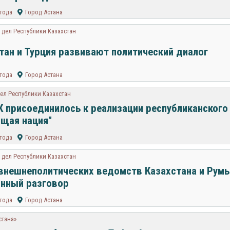
 года
Город Астана
дел Республики Казахстан
тан и Турция развивают политический диалог
 года
Город Астана
ел Республики Казахстан
 присоединилось к реализации республиканского
щая нация"
 года
Город Астана
дел Республики Казахстан
внешнеполитических ведомств Казахстана и Рум
нный разговор
 года
Город Астана
стана»