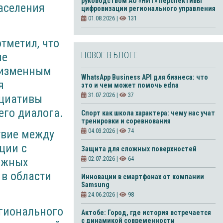
руководством АО «НИТ» перспективы
аселения
цифровизации регионального управления
01.08.2026 |
131
тметил, что
НОВОЕ В БЛОГЕ
ие
неизменным
WhatsApp Business API для бизнеса: что
я
это и чем может помочь edna
31.07.2026 |
37
ициативы
его диалога.
Спорт как школа характера: чему нас учат
тренировки и соревнования
твие между
04.03.2026 |
74
ции с
Защита для сложных поверхностей
ежных
02.07.2026 |
64
в области
Инновации в смартфонах от компании
Samsung
24.06.2026 |
98
егионального
Актобе: Город, где история встречается
с динамикой современности