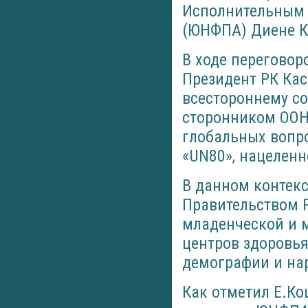
Исполнительным 
(ЮНФПА) Диене К
В ходе переговор
Президент РК Ка
всестороннему со
сторонником ООН
глобальных вопро
«UN80», нацелен
В данном контек
Правительством 
младенческой и 
центров здоровь
демографии и на
Как отметил Е.К