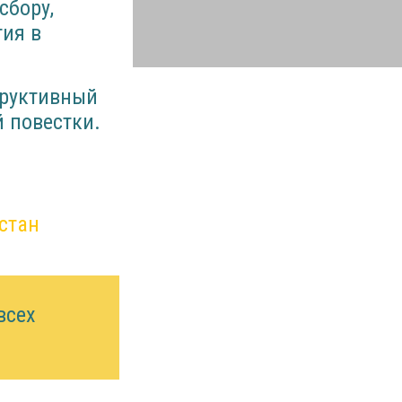
сбору,
тия в
труктивный
 повестки.
стан
всех