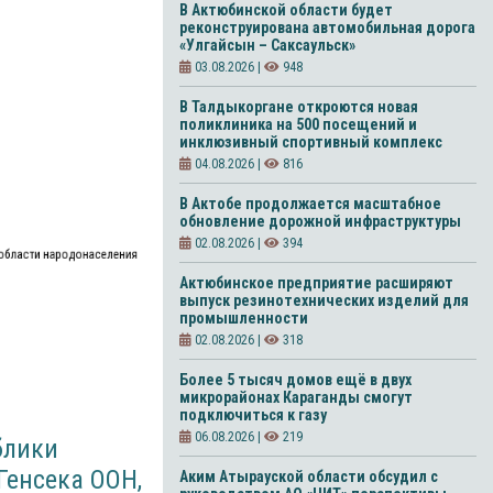
В Актюбинской области будет
реконструирована автомобильная дорога
«Улгайсын – Саксаульск»
03.08.2026 |
948
В Талдыкоргане откроются новая
поликлиника на 500 посещений и
инклюзивный спортивный комплекс
04.08.2026 |
816
В Актобе продолжается масштабное
обновление дорожной инфраструктуры
02.08.2026 |
394
 области народонаселения
Актюбинское предприятие расширяют
выпуск резинотехнических изделий для
промышленности
02.08.2026 |
318
Более 5 тысяч домов ещё в двух
микрорайонах Караганды смогут
подключиться к газу
06.08.2026 |
219
блики
Генсека ООН,
Аким Атырауской области обсудил с