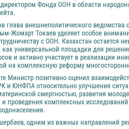
директором Фонда ООН в области народон
ейта.
ов глава внешнеполитического ведомства о
сым-Жомарт Токаев уделяет особое вниман
трудничеству с ООН. Казахстан остается 
 как универсальной площадки для решени
сов и активно участвует в реализации ин
ной на комплексную реформу многосторонн
сте Министр позитивно оценил взаимодейс
РК и ЮНФПА относительно улучшения ситуа
материнской смертностью, развития молод
я и проведения комплексных исследований 
родонаселения.
ошербаев, одним из важных направлений р