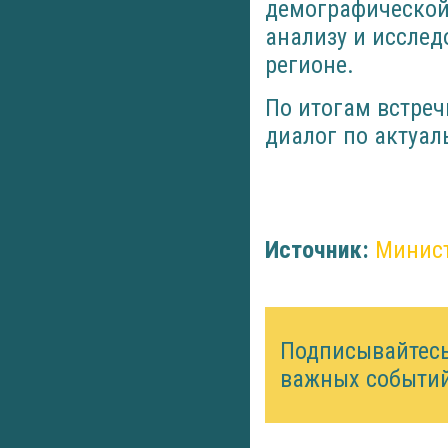
демографической 
анализу и иссле
регионе.
По итогам встре
диалог по актуал
Источник:
Минист
Подписывайтес
важных событий