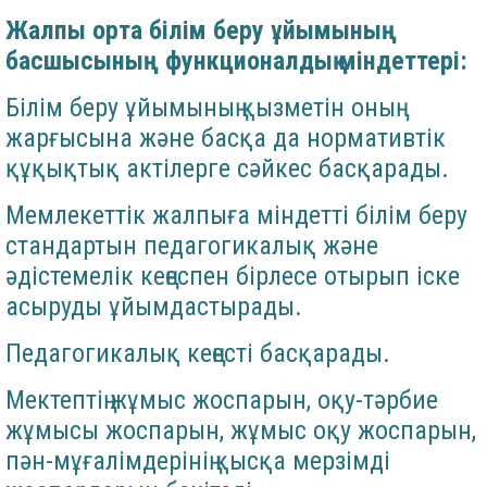
Жалпы орта білім беру ұйымының
басшысының функционалдық міндеттері:
Білім беру ұйымының қызметін оның
жарғысына және басқа да нормативтік
құқықтық актілерге сәйкес басқарады.
Мемлекеттік жалпыға міндетті білім беру
стандартын педагогикалық және
әдістемелік кеңеспен бірлесе отырып іске
асыруды ұйымдастырады.
Педагогикалық кеңесті басқарады.
Мектептің жұмыс жоспарын, оқу-тәрбие
жұмысы жоспарын, жұмыс оқу жоспарын,
пән-мұғалімдерінің қысқа мерзімді