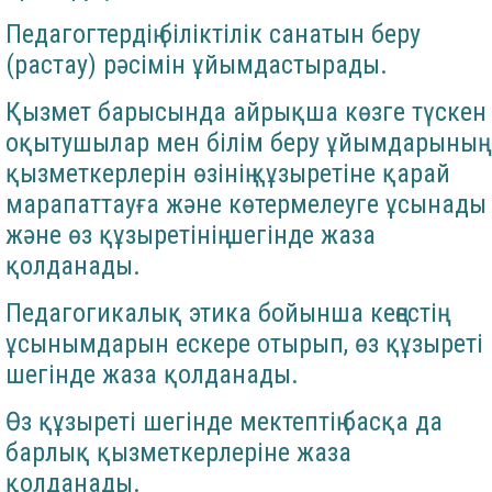
Педагогтердің біліктілік санатын беру
(растау) рәсімін ұйымдастырады.
Қызмет барысында айрықша көзге түскен
оқытушылар мен білім беру ұйымдарының
қызметкерлерін өзінің құзыретіне қарай
марапаттауға және көтермелеуге ұсынады
және өз құзыретінің шегінде жаза
қолданады.
Педагогикалық этика бойынша кеңестің
ұсынымдарын ескере отырып, өз құзыреті
шегінде жаза қолданады.
Өз құзыреті шегінде мектептің басқа да
барлық қызметкерлеріне жаза
қолданады.