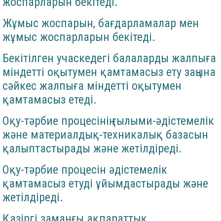
жоспарларын бекітеді.
Жұмыс жоспарын, бағдарламалар мен
жұмыс жоспарларын бекітеді.
Бекітілген учаскедегі балаларды жалпыға
міндетті оқытумен қамтамасыз ету заңына
сәйкес жалпыға міндетті оқытумен
қамтамасыз етеді.
Оқу-тәрбие процесінің ғылыми-әдістемелік
және материалдық-техникалық базасын
қалыптастырады және жетілдіреді.
Оқу-тәрбие процесін әдістемелік
қамтамасыз етуді ұйымдастырады және
жетілдіреді.
Қазіргі заманғы ақпараттық