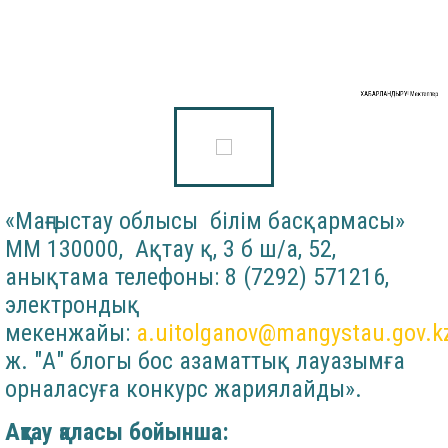
ХАБАРЛАНДЫРУ! Мектептер
«Маңғыстау облысы білім басқармасы»
ММ 130000, Ақтау қ, 3 б ш/а, 52,
анықтама телефоны: 8 (7292) 571216,
электрондық
мекенжайы:
a.uitolganov@mangystau.gov.k
ж. "А" блогы бос азаматтық лауазымға
орналасуға конкурс жариялайды».
Ақтау қаласы бойынша: