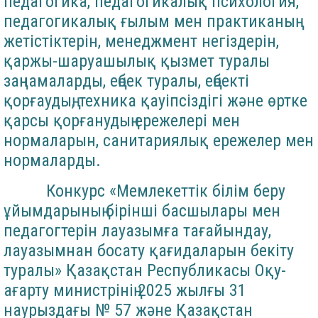
педагогика, педагогикалық психология,
педагогикалық ғылым мен практиканың
жетістіктерін, менеджмент негіздерін,
қаржы-шаруашылық қызмет туралы
заңнамаларды, еңбек туралы, еңбекті
қорғаудың, техника қауіпсіздігі және өртке
қарсы қорғанудың ережелері мен
нормаларын, санитариялық ережелер мен
нормаларды.
Конкурс «Мемлекеттік білім беру
ұйымдарының бірінші басшылары мен
педагогтерін лауазымға тағайындау,
лауазымнан босату қағидаларын бекіту
туралы» Қазақстан Республикасы Оқу-
ағарту министрінің 2025 жылғы 31
наурыздағы № 57 және Қазақстан