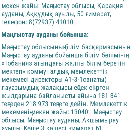
мекен жайы: Маңғыстау облысы, Қарақия
ауданы, Аққұдық ауылы, 50 ғимарат,
телефон: 8(72937) 41010;
Маңғыстау ауданы бойынша:
Маңғыстау облысының білім басқармасының
Маңғыстау ауданы бойынша білім бөлімінің
«Тобанияз атындағы жалпы білім беретін
мектеп» коммуналдық мемлекеттік
мекемесі директоры А1-3-1санаты)
лауазымдық жалақысы еңбек сіңірген
жылдарына байланысты айына 181 841
теңгеден 218 973 теңгеге дейін. Мемлекеттік
мекеменің мекен жайы: 130401 Маңғыстау
облысы, Маңғыстау ауданы, Акшымырау
ауылы, Көше 3 көшесі, ғимарат 61,