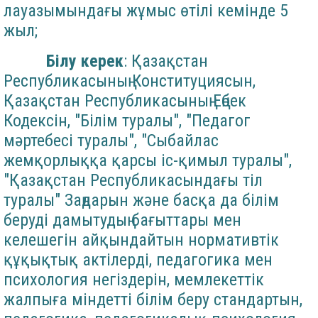
лауазымындағы жұмыс өтілі кемінде 5
жыл;
Білу керек
: Қазақстан
Республикасының Конституциясын,
Қазақстан Республикасының Еңбек
Кодексін, "Білім туралы", "Педагог
мәртебесі туралы", "Сыбайлас
жемқорлыққа қарсы іс-қимыл туралы",
"Қазақстан Республикасындағы тіл
туралы" Заңдарын және басқа да білім
беруді дамытудың бағыттары мен
келешегін айқындайтын нормативтік
құқықтық актілерді, педагогика мен
психология негіздерін, мемлекеттік
жалпыға міндетті білім беру стандартын,