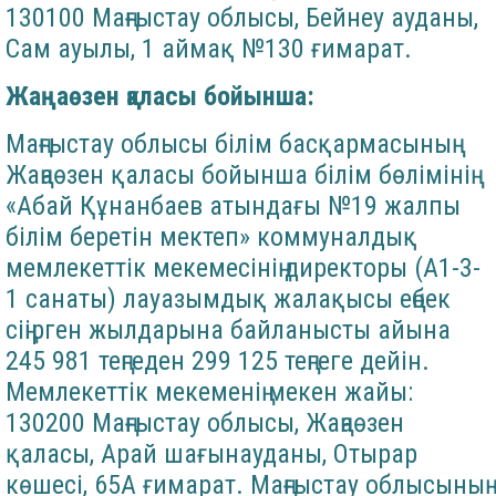
130100 Маңғыстау облысы, Бейнеу ауданы,
Сам ауылы, 1 аймақ №130 ғимарат.
Жаңаөзен қаласы бойынша:
Маңғыстау облысы білім басқармасының
Жаңаөзен қаласы бойынша білім бөлімінің
«Абай Құнанбаев атындағы №19 жалпы
білім беретін мектеп» коммуналдық
мемлекеттік мекемесінің директоры (А1-3-
1 санаты) лауазымдық жалақысы еңбек
сіңірген жылдарына байланысты айына
245 981 теңгеден 299 125 теңгеге дейін.
Мемлекеттік мекеменің мекен жайы:
130200 Маңғыстау облысы, Жаңаөзен
қаласы, Арай шағынауданы, Отырар
көшесі, 65А ғимарат. Маңғыстау облысының