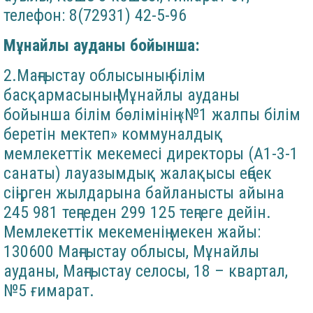
телефон: 8(72931) 42-5-96
Мұнайлы ауданы бойынша:
2.Маңғыстау облысының білім
басқармасының Мұнайлы ауданы
бойынша білім бөлімінің «№1 жалпы білім
беретін мектеп» коммуналдық
мемлекеттік мекемесі директоры (А1-3-1
санаты) лауазымдық жалақысы еңбек
сіңірген жылдарына байланысты айына
245 981 теңгеден 299 125 теңгеге дейін.
Мемлекеттік мекеменің мекен жайы:
130600 Маңғыстау облысы, Мұнайлы
ауданы, Маңғыстау селосы, 18 – квартал,
№5 ғимарат.