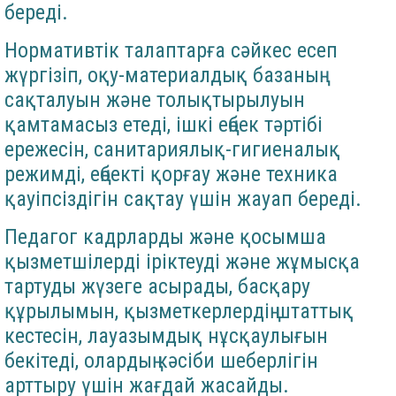
береді.
Нормативтік талаптарға сәйкес есеп
жүргізіп, оқу-материалдық базаның
сақталуын және толықтырылуын
қамтамасыз етеді, ішкі еңбек тәртібі
ережесін, санитариялық-гигиеналық
режимді, еңбекті қорғау және техника
қауіпсіздігін сақтау үшін жауап береді.
Педагог кадрларды және қосымша
қызметшілерді іріктеуді және жұмысқа
тартуды жүзеге асырады, басқару
құрылымын, қызметкерлердің штаттық
кестесін, лауазымдық нұсқаулығын
бекітеді, олардың кәсіби шеберлігін
арттыру үшін жағдай жасайды.