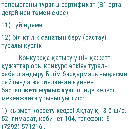
тапсырғаны туралы сертификат (В1 орта
деңгейінен төмен емес)
11) түйіндеме;
12) біліктілік санатын беру (растау)
туралы куәлік.
Конкурсқа қатысу үшін қажетті
құжаттар осы конкурс өткізу туралы
хабарландыру Білім басқармасының ресми
сайтында жарияланған күннен
бастап
жеті жұмыс күні
ішінде келесі
мекенжайға ұсынылуы тиіс:
1) кызмет көрсету кеңсесі Ақтау қ, 3 б ш/а,
52 ғимарат, кабинет 104, телефон: 8
(7292) 571216,.