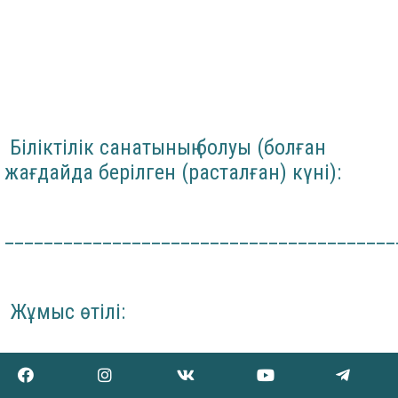
Біліктілік санатының болуы (болған
жағдайда берілген (расталған) күні):
________________________________________
Жұмыс өтілі:
Жалпы