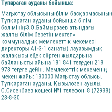
Түпқараған ауданы бойынша:
Маңғыстау облысының білім басқармасының
Түпқараған ауданы бойынша білім
бөлімінің «З.О.Баймырзаев атындағы
жалпы білім беретін мектеп»
коммуналдық мемлекеттік мекемесі
директоры А1-3-1 санаты) лауазымдық
жалақысы еңбек сіңірген жылдарына
байланысты айына 181 841 теңгеден 218
973 теңгеге дейін. Мемлекеттік мекеменің
мекен жайы: 130000 Маңғыстау облысы,
Түпқараған ауданы, Қызылөзен ауылы,
С.Сисенбаев көшесі №1 телефон: 8 (72938)
23-8-30