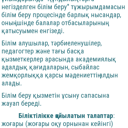
негізделген білім беру" тұжырымдамасын
білім беру процесінде барлық нысандар,
оның ішінде балалар отбасыларының
қатысуымен енгізеді.
Білім алушылар, тәрбиеленушілер,
педагогтер және тағы басқа
қызметкерлер арасында академиялық
адалдық қағидаларын, сыбайлас
жемқорлыққа қарсы мәдениеттің алдын
алады.
Білім беру қызметін ұсыну сапасына
жауап береді.
Біліктілікке қойылатын талаптар
:
жоғары (жоғары оқу орнынан кейінгі)