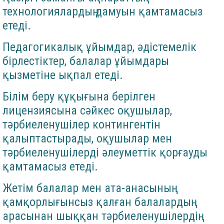
технологиялардың дамуын қамтамасыз
етеді.
Педагогикалық ұйымдар, әдістемелік
бірлестіктер, балалар ұйымдары
қызметіне ықпал етеді.
Білім беру құқығына берілген
лицензиясына сәйкес оқушылар,
тәрбиеленушілер контингентін
қалыптастырады, оқушылар мен
тәрбиеленушілерді әлеуметтік қорғауды
қамтамасыз етеді.
Жетім балалар мен ата-анасының
қамқорлығынсыз қалған балалардың
арасынан шыққан тәрбиеленушілердің