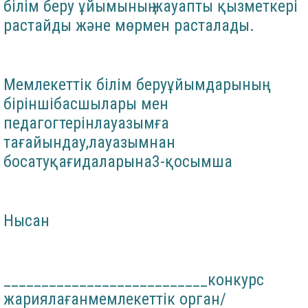
білім беру ұйымының жауапты қызметкері
растайды және мөрмен расталады.
Мемлекеттік білім беруұйымдарының
біріншібасшылары мен
педагогтерінлауазымға
тағайындау,лауазымнан
босатуқағидаларына3-қосымша
Нысан
___________________________конкурс
жариялағанмемлекеттік орган/