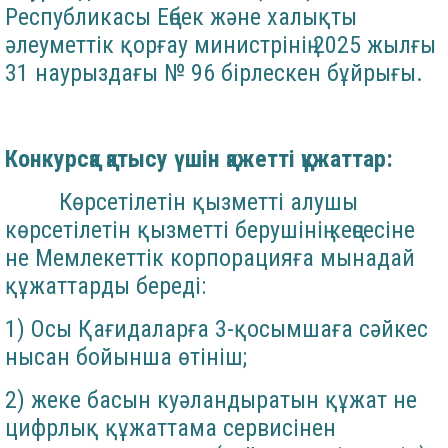
Республикасы Еңбек және халықты
әлеуметтік қорғау министрінің 2025 жылғы
31 наурыздағы № 96 бірлескен бұйрығы.
Конкурсқа қатысу үшін қажетті құжаттар:
Көрсетілетін қызметті алушы
көрсетілетін қызметті берушінің кеңсесіне
не Мемлекеттік корпорацияға мынадай
құжаттарды береді:
1) Осы Қағидаларға 3-қосымшаға сәйкес
нысан бойынша өтініш;
2) жеке басын куәландыратын құжат не
цифрлық құжаттама сервисінен