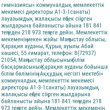
гимназиясы» коммуналдық мемлекеттік
мекемесі директоры А1-3-1санаты)
лауазымдық жалақысы еңбек сіңірген
жылдарына байланысты айына 181 841
теңгеден 218 973 теңгеге дейін. Мемлекеттік
мекеменің мекен жайы: Маңғыстау облысы,
Қарақия ауданы, Құрық ауылы Абай
көшесі, 55 ғимарат, телефон: 8(72937)
21054; Маңғыстау облысының білім
басқармасының Қарақия ауданы бойынша
білім бөлімінің «Аққұдық негізгі мектебі»
коммуналдық мемлекеттік мекемесі
директоры А1-3-1санаты) лауазымдық
жалақысы еңбек сіңірген жылдарына
байланысты айына 181 841 теңгеден 218
973 теңгеге дейін. Мемлекеттік мекеменің