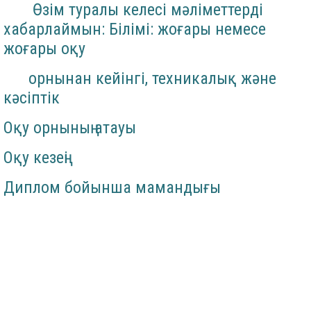
Өзім туралы келесі мәліметтерді
хабарлаймын: Білімі: жоғары немесе
жоғары оқу
орнынан кейінгі, техникалық және
кәсіптік
Оқу орнының атауы
Оқу кезеңі
Диплом бойынша мамандығы