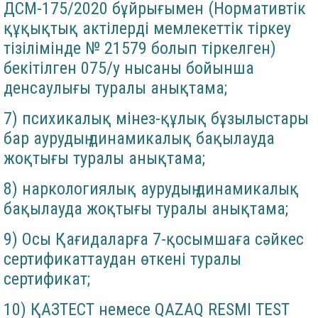
ДСМ-175/2020 бұйрығымен (Нормативтік
құқықтық актілерді мемлекеттік тіркеу
тізілімінде № 21579 болып тіркелген)
бекітілген 075/у нысаны бойынша
денсаулығы туралы анықтама;
7) психикалық мінез-құлық бұзылыстары
бар аурудың динамикалық бақылауда
жоқтығы туралы анықтама;
8) наркологиялық аурудың динамикалық
бақылауда жоқтығы туралы анықтама;
9) Осы Қағидаларға 7-қосымшаға сәйкес
сертификаттаудан өткені туралы
сертификат;
10) ҚАЗТЕСТ немесе QAZAQ RESMI TEST