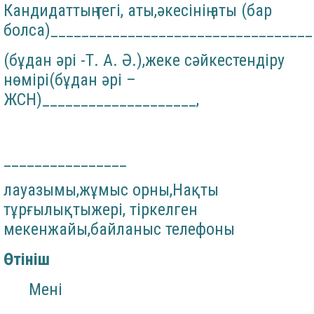
Кандидаттың тегі, аты,әкесінің аты (бар
болса)__________________________________
(бұдан әрі -Т. А. Ә.),жеке сәйкестендіру
нөмірі(бұдан әрі –
ЖСН)____________________,
________________
лауазымы,жұмыс орны,Нақты
тұрғылықтыжері, тіркелген
мекенжайы,байланыс телефоны
Өтініш
Мені
________________________________________