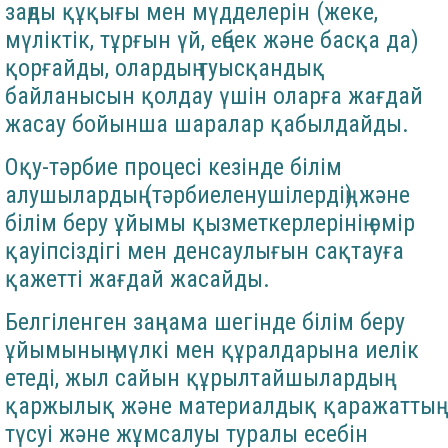
заңды құқығы мен мүдделерін (жеке,
мүліктік, тұрғын үй, еңбек және басқа да)
қорғайды, олардың туысқандық
байланысын қолдау үшін оларға жағдай
жасау бойынша шаралар қабылдайды.
Оқу-тәрбие процесі кезінде білім
алушылардың (тәрбиеленушілердің) және
білім беру ұйымы қызметкерлерінің өмір
қауіпсіздігі мен денсаулығын сақтауға
қажетті жағдай жасайды.
Белгіленген заңнама шегінде білім беру
ұйымының мүлкі мен құралдарына иелік
етеді, жыл сайын құрылтайшылардың
қаржылық және материалдық қаражаттың
түсуі және жұмсалуы туралы есебін