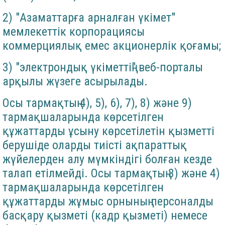
2) "Азаматтарға арналған үкімет"
мемлекеттік корпорациясы
коммерциялық емес акционерлік қоғамы;
3) "электрондық үкіметтің" веб-порталы
арқылы жүзеге асырылады.
Осы тармақтың 4), 5), 6), 7), 8) және 9)
тармақшаларында көрсетілген
құжаттарды ұсыну көрсетілетін қызметті
берушіде оларды тиісті ақпараттық
жүйелерден алу мүмкіндігі болған кезде
талап етілмейді. Осы тармақтың 3) және 4)
тармақшаларында көрсетілген
құжаттарды жұмыс орнының персоналды
басқару қызметі (кадр қызметі) немесе