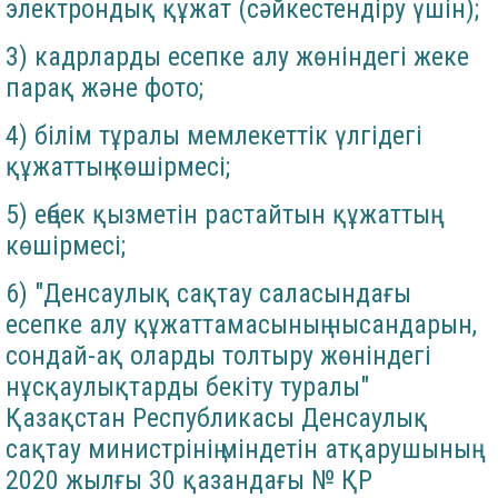
электрондық құжат (сәйкестендіру үшін);
3) кадрларды есепке алу жөніндегі жеке
парақ және фото;
4) білім тұралы мемлекеттік үлгідегі
құжаттың көшірмесі;
5) еңбек қызметін растайтын құжаттың
көшірмесі;
6) "Денсаулық сақтау саласындағы
есепке алу құжаттамасының нысандарын,
сондай-ақ оларды толтыру жөніндегі
нұсқаулықтарды бекіту туралы"
Қазақстан Республикасы Денсаулық
сақтау министрінің міндетін атқарушының
2020 жылғы 30 қазандағы № ҚР