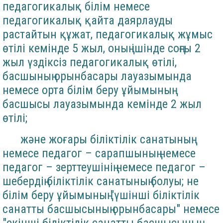
педагогикалық білім немесе
педагогикалық қайта даярлауды
растайтын құжат, педагогикалық жұмыс
өтілі кемінде 5 жыл, оның ішінде соңғы 2
жыл үздіксіз педагогикалық өтілі,
басшының орынбасары лауазымында
немесе орта білім беру ұйымының
басшысы лауазымында кемінде 2 жыл
өтілі;
және жоғары біліктілік санатының
немесе педагог – сарапшының немесе
педагог – зерттеушінің немесе педагог –
шебердің біліктілік санатының болуы; не
білім беру ұйымының "үшінші біліктілік
санатты басшысының орынбасары" немесе