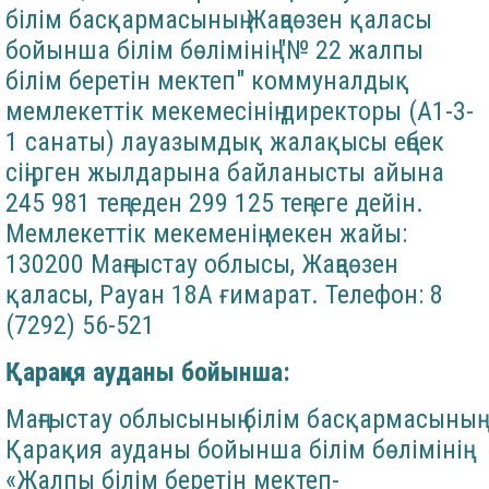
білім басқармасының Жаңаөзен қаласы
бойынша білім бөлімінің "№ 22 жалпы
білім беретін мектеп" коммуналдық
мемлекеттік мекемесінің директоры (А1-3-
1 санаты) лауазымдық жалақысы еңбек
сіңірген жылдарына байланысты айына
245 981 теңгеден 299 125 теңгеге дейін.
Мемлекеттік мекеменің мекен жайы:
130200 Маңғыстау облысы, Жаңаөзен
қаласы, Рауан 18А ғимарат. Телефон: 8
(7292) 56-521
Қарақия ауданы бойынша:
Маңғыстау облысының білім басқармасының
Қарақия ауданы бойынша білім бөлімінің
«Жалпы білім беретін мектеп-