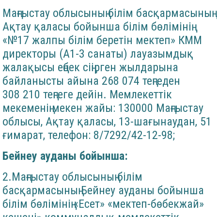
Маңғыстау облысының білім басқармасының
Ақтау қаласы бойынша білім бөлімінің
«№17 жалпы білім беретін мектеп» КММ
директоры (А1-3 санаты) лауазымдық
жалақысы еңбек сіңірген жылдарына
байланысты айына 268 074 теңгеден
308 210 теңгеге дейін. Мемлекеттік
мекеменің мекен жайы: 130000 Маңғыстау
облысы, Ақтау қаласы, 13-шағынаудан, 51
ғимарат, телефон: 8/7292/42-12-98;
Бейнеу ауданы бойынша:
2.Маңғыстау облысының білім
басқармасының Бейнеу ауданы бойынша
білім бөлімінің «Есет» «мектеп-бөбекжай»