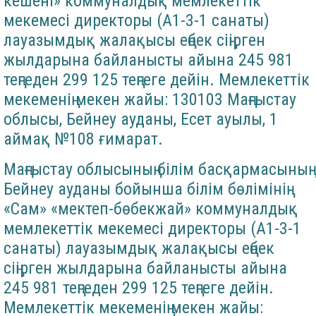
кешені» коммуналдық мемлекеттік
мекемесі директоры (А1-3-1 санаты)
лауазымдық жалақысы еңбек сіңірген
жылдарына байланысты айына 245 981
теңгеден 299 125 теңгеге дейін. Мемлекеттік
мекеменің мекен жайы: 130103 Маңғыстау
облысы, Бейнеу ауданы, Есет ауылы, 1
аймақ №108 ғимарат.
Маңғыстау облысының білім басқармасының
Бейнеу ауданы бойынша білім бөлімінің
«Сам» «мектеп-бөбекжай» коммуналдық
мемлекеттік мекемесі директоры (А1-3-1
санаты) лауазымдық жалақысы еңбек
сіңірген жылдарына байланысты айына
245 981 теңгеден 299 125 теңгеге дейін.
Мемлекеттік мекеменің мекен жайы: