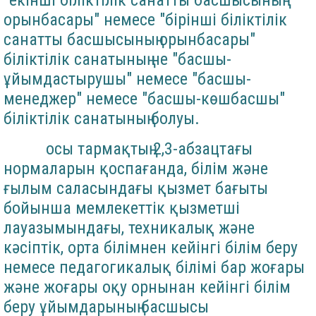
"екінші біліктілік санатты басшысының
орынбасары" немесе "бірінші біліктілік
санатты басшысының орынбасары"
біліктілік санатының не "басшы-
ұйымдастырушы" немесе "басшы-
менеджер" немесе "басшы-көшбасшы"
біліктілік санатының болуы.
осы тармақтың 2,3-абзацтағы
нормаларын қоспағанда, білім және
ғылым саласындағы қызмет бағыты
бойынша мемлекеттік қызметші
лауазымындағы, техникалық және
кәсіптік, орта білімнен кейінгі білім беру
немесе педагогикалық білімі бар жоғары
және жоғары оқу орнынан кейінгі білім
беру ұйымдарының басшысы