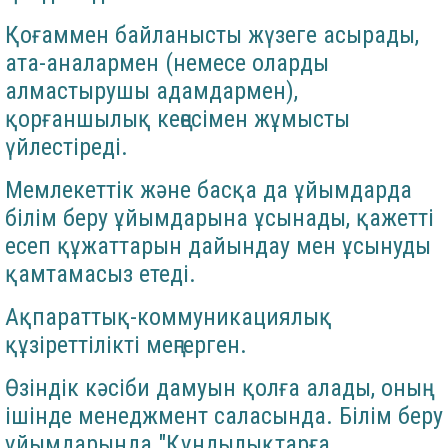
Қоғаммен байланысты жүзеге асырады,
ата-аналармен (немесе оларды
алмастырушы адамдармен),
қорғаншылық кеңесімен жұмысты
үйлестіреді.
Мемлекеттік және басқа да ұйымдарда
білім беру ұйымдарына ұсынады, қажетті
есеп құжаттарын дайындау мен ұсынуды
қамтамасыз етеді.
Ақпараттық-коммуникациялық
құзіреттілікті меңгерген.
Өзіндік кәсіби дамуын қолға алады, оның
ішінде менеджмент саласында. Білім беру
ұйымдарында "Құндылықтарға