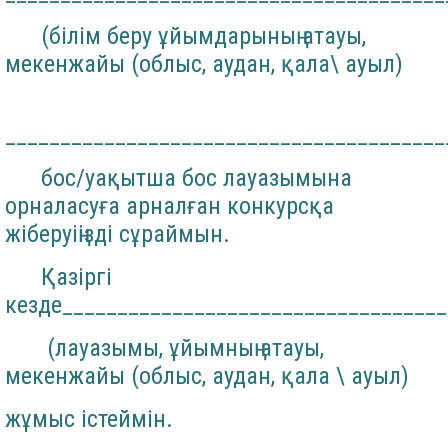
(білім беру ұйымдарының атауы,
мекенжайы (облыс, аудан, қала\ ауыл)
________________________________________
бос/уақытша бос лауазымына
орналасуға арналған конкурсқа
жіберуіңізді сұраймын.
Қазіргі
кезде___________________________________
(лауазымы, ұйымның атауы,
мекенжайы (облыс, аудан, қала \ ауыл)
жұмыс істеймін.