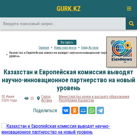
GURK.KZ
Вы здесь:
Главная
Новостная лента
Город Астана
Казахстан и Европейская комиссия выводят научно-инновационное партнерство на новый
уровень
Казахстан и Европейская комиссия выводят
научно-инновационное партнерство на новый
уровень
02 Июня
Город
Министерство науки и высшего образования
25
2026 года
Астана
Республики Казахстан
Поделиться: