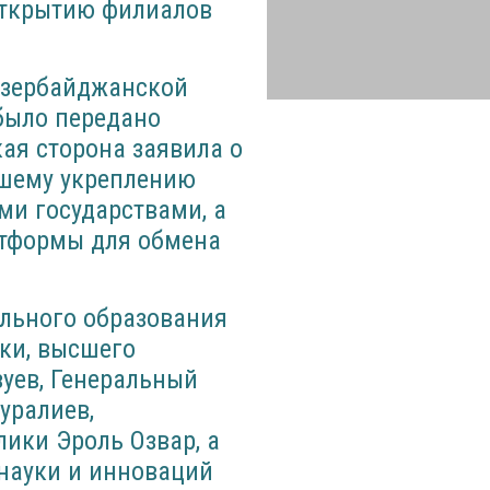
открытию филиалов
Азербайджанской
 было передано
ая сторона заявила о
йшему укреплению
ми государствами, а
атформы для обмена
ального образования
уки, высшего
уев, Генеральный
уралиев,
ики Эроль Озвар, а
науки и инноваций