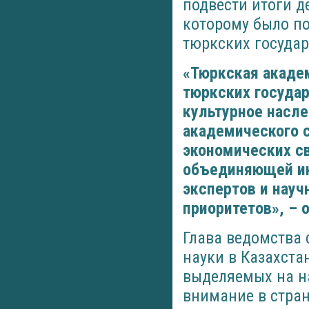
подвести итоги д
которому было п
тюркских государ
«Тюркская академ
тюркских государ
культурное насле
академического с
экономических с
объединяющей ин
экспертов и науч
приоритетов», – 
Глава ведомства 
науки в Казахста
выделяемых на на
внимание в стран