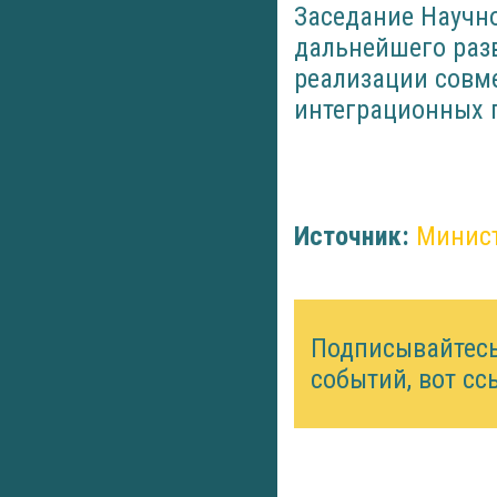
Заседание Научн
дальнейшего раз
реализации совм
интеграционных п
Источник:
Минист
Подписывайтес
событий, вот сс