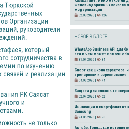
Казахстане. В ВКО открыли д
та Тюркской
железнодорожных вокзала 
модернизации
сударственных
02.08.2026 |
126
нов Организации
заций, руководители
реждений.
НОВОЕ В БЛОГЕ
тафаев, который
WhatsApp Business API для би
это и чем может помочь edn
ого сотрудничества в
31.07.2026 |
34
демии по изучению
Спорт как школа характера: ч
х связей и реализации
тренировки и соревнования
04.03.2026 |
74
Защита для сложных поверх
ования РК Саясат
02.07.2026 |
62
учного и
Инновации в смартфонах от 
рствами.
Samsung
24.06.2026 |
96
можность не только
Актобе: Город, где история 