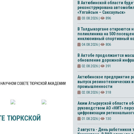
В Актюбинской области буде
реконструирована автомоби
«Улгайсын – Саксаульск»
03.08.2026 |
896
В Талдыкоргане откроются н
поликлиника на 500 посещен
инклюзивный спортивный к
04.08.2026 |
806
В Актобе продолжается мас
обновление дорожной инфра
02.08.2026 |
391
Актюбинское предприятие р
выпуск резинотехнических 
В НАУЧНОМ СОВЕТЕ ТЮРКСКОЙ АКАДЕМИИ
промышленности
02.08.2026 |
318
Аким Атырауской области об
руководством АО «НИТ» пер
цифровизации региональног
ТЕ ТЮРКСКОЙ
01.08.2026 |
130
2 августа - День работников 