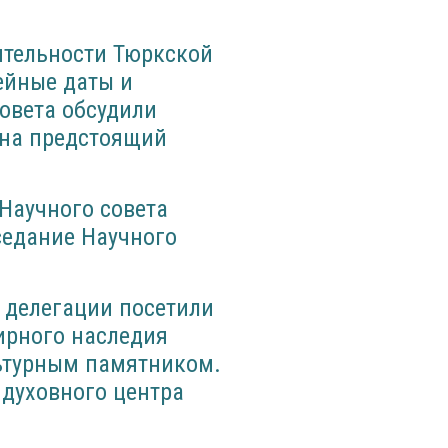
ятельности Тюркской
лейные даты и
овета обсудили
 на предстоящий
 Научного совета
седание Научного
 делегации посетили
ирного наследия
ьтурным памятником.
 духовного центра