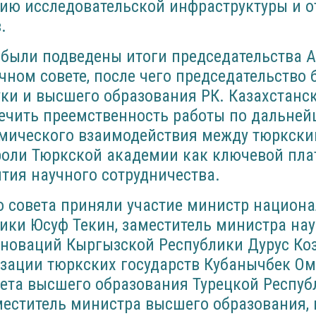
ию исследовательской инфраструктуры и 
.
я были подведены итоги председательства 
чном совете, после чего председательство
ки и высшего образования РК. Казахстанск
печить преемственность работы по дальне
емического взаимодействия между тюркски
роли Тюркской академии как ключевой пл
тия научного сотрудничества.
о совета приняли участие министр национ
ики Юсуф Текин, заместитель министра на
новаций Кыргызской Республики Дурус Коз
зации тюркских государств Кубанычбек Ом
ета высшего образования Турецкой Республ
меститель министра высшего образования, 