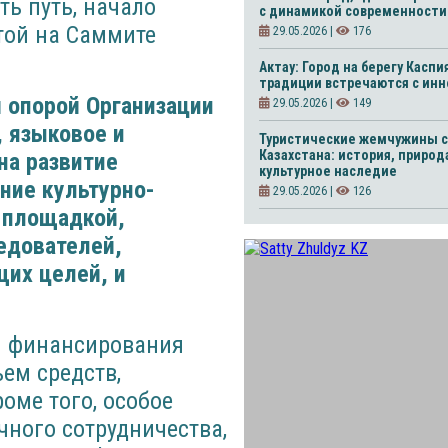
ть путь, начало
с динамикой современности
той на Саммите
29.05.2026 |
176
Актау: Город на берегу Каспия
традиции встречаются с ин
 опорой Организации
29.05.2026 |
149
, языковое и
Туристические жемчужины с
Казахстана: история, природ
на развитие
культурное наследие
ние культурно-
29.05.2026 |
126
 площадкой,
едователей,
щих целей, и
ем финансирования
ъем средств,
оме того, особое
чного сотрудничества,