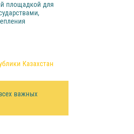
ой площадкой для
сударствами,
репления
ублики Казахстан
 всех важных