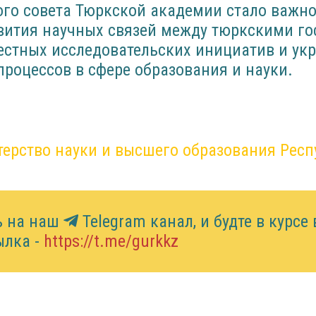
ого совета Тюркской академии стало важн
вития научных связей между тюркскими го
естных исследовательских инициатив и ук
роцессов в сфере образования и науки.
ерство науки и высшего образования Респ
ь на наш
Telegram канал, и будте в курсе
ылка -
https://t.me/gurkkz