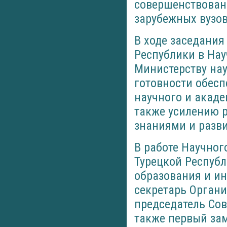
совершенствован
зарубежных вузов
В ходе заседани
Республики в Нау
Министерству нау
готовности обес
научного и акад
также усилению 
знаниями и разви
В работе Научног
Турецкой Республ
образования и ин
секретарь Органи
председатель Сов
также первый за