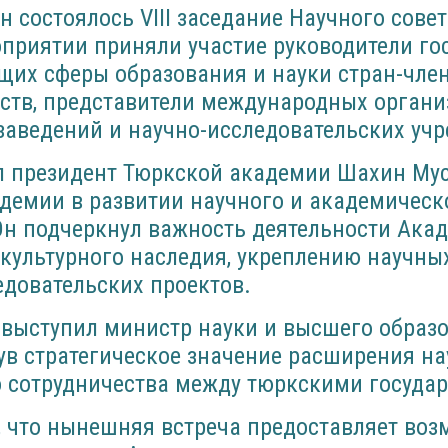
ан состоялось VIII заседание Научного сове
оприятии приняли участие руководители го
щих сферы образования и науки стран-чле
ств, представители международных органи
заведений и научно-исследовательских уч
л президент Тюркской академии Шахин Мус
демии в развитии научного и академическ
Он подчеркнул важность деятельности Ака
культурного наследия, укреплению научны
довательских проектов.
 выступил министр науки и высшего образ
ув стратегическое значение расширения на
о сотрудничества между тюркскими госуда
 что нынешняя встреча предоставляет воз