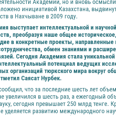
еятельности Академии, но и вновь осмысли
оложено инициативой Казахстана, выдвину
ств в Нахчыване в 2009 году.
ия выступает интеллектуальной и научной
ств, преобразуя наше общее историческое
дие в конкретные проекты, направленные 
отрудничества, обмен знаниями и расшире
вязей. Сегодня Академия стала уникальной
теллектуальный потенциал ведущих иссл
ных организаций тюркского мира вокруг об
отметил Саясат Нурбек.
сообщил, что за последние шесть лет объ
не увеличился в шесть раз, а ежегодный об
уку, сегодня превышает 250 млрд тенге. Кр
е уделяется развитию международного нау