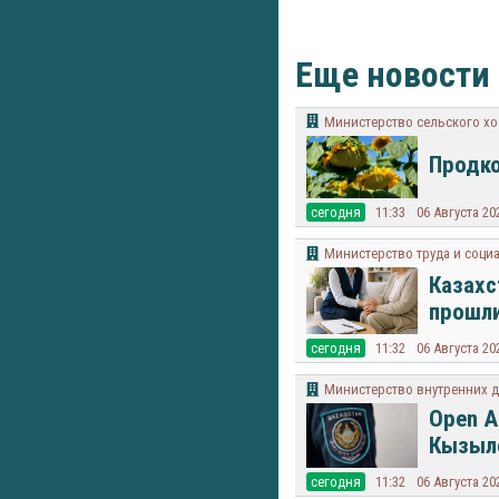
Еще новости
Министерство сельского хо
Продко
cегодня
11:33
06 Августа 20
Министерство труда и соци
Казахс
прошли
cегодня
11:32
06 Августа 20
Министерство внутренних д
Open A
Кызыл
cегодня
11:32
06 Августа 20