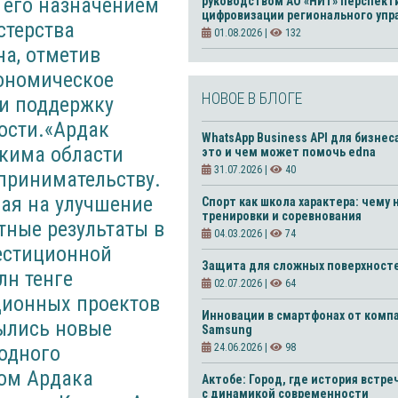
с его назначением
руководством АО «НИТ» перспект
цифровизации регионального упр
стерства
01.08.2026 |
132
на, отметив
ономическое
НОВОЕ В БЛОГЕ
 и поддержку
ости.«Ардак
WhatsApp Business API для бизнес
акима области
это и чем может помочь edna
31.07.2026 |
40
принимательству.
ная на улучшение
Спорт как школа характера: чему 
тренировки и соревнования
тные результаты в
04.03.2026 |
74
естиционной
Защита для сложных поверхност
лн тенге
02.07.2026 |
64
ционных проектов
Инновации в смартфонах от комп
рылись новые
Samsung
одного
24.06.2026 |
98
вом Ардака
Актобе: Город, где история встре
с динамикой современности