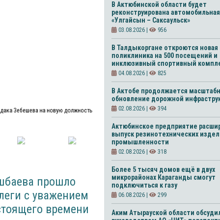
В Актюбинской области будет
реконструирована автомобильная
«Улгайсын – Саксаульск»
03.08.2026 |
956
В Талдыкоргане откроются новая
поликлиника на 500 посещений и
инклюзивный спортивный компл
04.08.2026 |
825
В Актобе продолжается масштаб
обновление дорожной инфрастру
02.08.2026 |
394
рдака Зебешева на новую должность
Актюбинское предприятие расши
выпуск резинотехнических издел
промышленности
02.08.2026 |
318
Более 5 тысяч домов ещё в двух
микрорайонах Караганды смогут
ешбаева прошло
подключиться к газу
леги с уважением
06.08.2026 |
299
стоящего времени
Аким Атырауской области обсудил