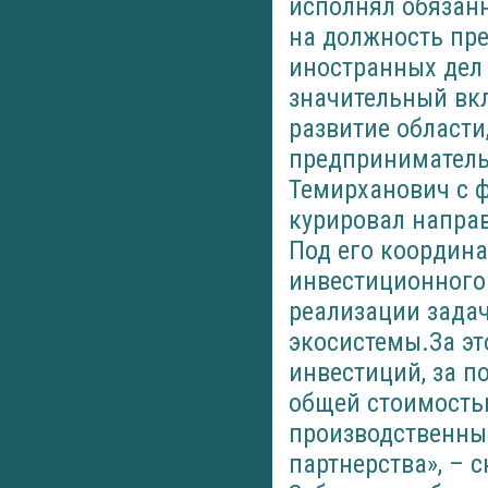
исполнял обязанн
на должность пр
иностранных дел 
значительный вк
развитие област
предпринимательс
Темирханович с ф
курировал напра
Под его координа
инвестиционного 
реализации зада
экосистемы.За эт
инвестиций, за п
общей стоимостью
производственны
партнерства», – 