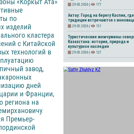
зоны «Коркыт Ата»
29.05.2026 |
177
ативные
Актау: Город на берегу Каспия, где
ты по
традиции встречаются с инновац
их изделий
29.05.2026 |
151
ального кластера
Туристические жемчужины север
Казахстана: история, природа и
шений с Китайской
культурное наследие
ых технологий в
29.05.2026 |
127
сплуатацию
пичный завод,
макаронных
анизацию дней
царии и Франции,
о региона на
Темирхановичу
ля Премьер-
лординской