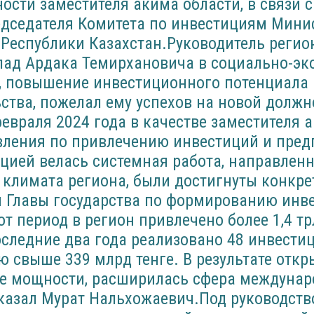
ости заместителя акима области, в связи 
едседателя Комитета по инвестициям Мини
Республики Казахстан.Руководитель регио
лад Ардака Темирхановича в социально-эк
и, повышение инвестиционного потенциала
тва, пожелал ему успехов на новой должн
евраля 2024 года в качестве заместителя 
вления по привлечению инвестиций и пред
цией велась системная работа, направлен
климата региона, были достигнуты конкре
ч Главы государства по формированию инв
от период в регион привлечено более 1,4 тр
оследние два года реализовано 48 инвести
 свыше 339 млрд тенге. В результате отк
е мощности, расширилась сфера междунар
сказал Мурат Нальхожаевич.Под руководст