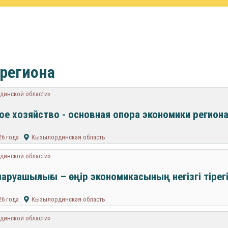
 региона
динской области»
ое хозяйство - основная опора экономики регион
26 года
Кызылординская область
динской области»
аруашылығы – өңір экономикасының негізгі тірег
26 года
Кызылординская область
динской области»