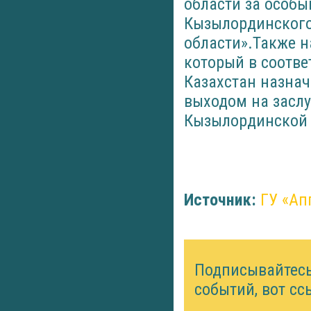
области за особы
Кызылординского
области».Также н
который в соотве
Казахстан назнач
выходом на засл
Кызылординской 
Источник:
ГУ «Ап
Подписывайтес
событий, вот сс