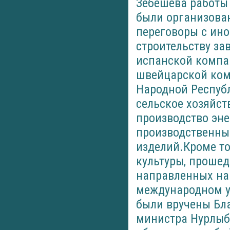
Зебешева работы
были организова
переговоры с ин
строительству за
испанской компан
швейцарской ком
Народной Респуб
сельское хозяйст
производство эне
производственны
изделий.Кроме то
культуры, прошед
направленных на
международном у
были вручены Бл
министра Нурлыб