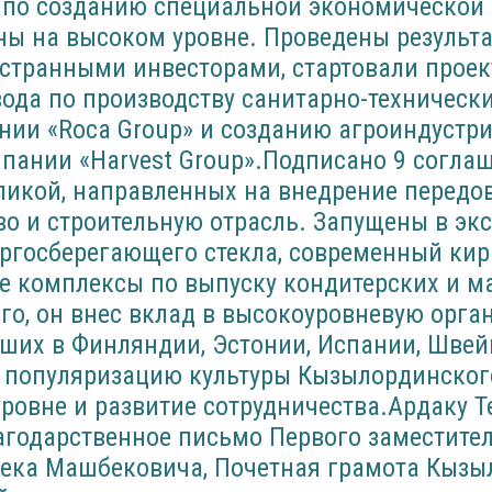
 по созданию специальной экономической 
ны на высоком уровне. Проведены результ
остранными инвесторами, стартовали проек
вода по производству санитарно-техническ
ии «Roca Group» и созданию агроиндустри
пании «Harvest Group».Подписано 9 согла
ликой, направленных на внедрение передов
во и строительную отрасль. Запущены в эк
ргосберегающего стекла, современный кир
е комплексы по выпуску кондитерских и 
го, он внес вклад в высокоуровневую орг
ших в Финляндии, Эстонии, Испании, Швей
 популяризацию культуры Кызылординског
ровне и развитие сотрудничества.Ардаку 
агодарственное письмо Первого заместите
ека Машбековича, Почетная грамота Кызы