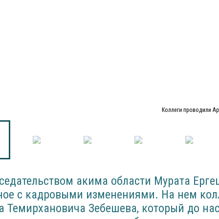
Коллеги проводили А
дседательством акима области Мурата Ерг
ное с кадровыми изменениями. На нем кол
а Темирхановича Зебешева, который до на