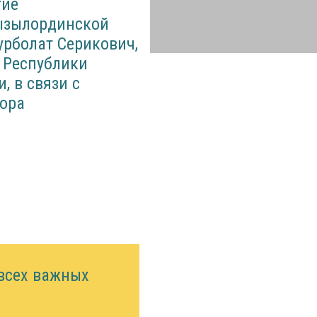
тие
Кызылординской
урболат Серикович,
а Республики
, в связи с
рора
 всех важных