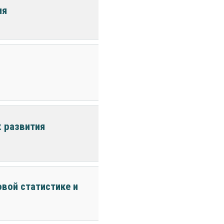
ия
х развития
вой статистике и