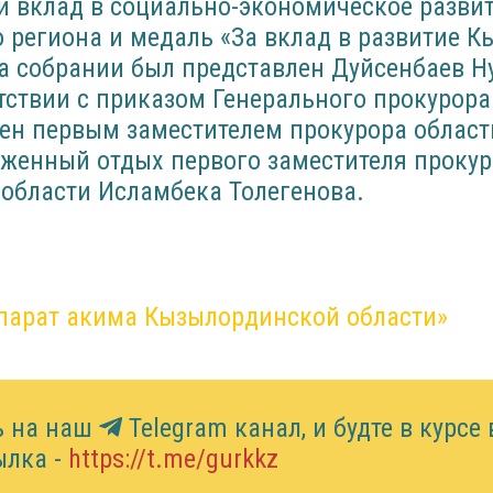
й вклад в социально-экономическое разви
 региона и медаль «За вклад в развитие 
а собрании был представлен Дуйсенбаев Н
тствии с приказом Генерального прокурор
ен первым заместителем прокурора области
уженный отдых первого заместителя проку
области Исламбека Толегенова.
парат акима Кызылординской области»
ь на наш
Telegram канал, и будте в курсе
ылка -
https://t.me/gurkkz