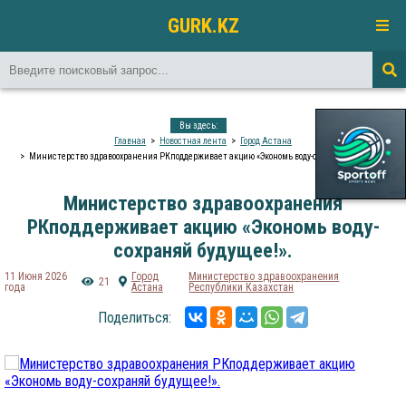
GURK.KZ
Вы здесь:
Главная
Новостная лента
Город Астана
️Министерство здравоохранения РКподдерживает акцию «Экономь воду-сохраняй будущее!».
️Министерство здравоохранения
РКподдерживает акцию «Экономь воду-
сохраняй будущее!».
11 Июня 2026
Город
Министерство здравоохранения
21
года
Астана
Республики Казахстан
Поделиться: