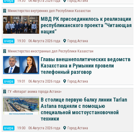
вчера
19:30
06 Августа 2026 года
Город Астана
Министерство внутренних дел Республики Казахстан
МВД РК присоединилось к реализации
республиканского проекта "Читающая
нация"
вчера
19:30
06 Августа 2026 года
Город Астана
Министерство иностранных дел Республики Казахстан
Главы внешнеполитических ведомств
Казахстана и Румынии провели
телефонный разговор
вчера
19:01
06 Августа 2026 года
Город Астана
ГУ «Аппарат акима города Астана»
В столице первую балку линии Tarlan
Astana подняли с помощью
специальной мостоустановочной
техники
вчера
19:00
06 Августа 2026 года
Город Астана