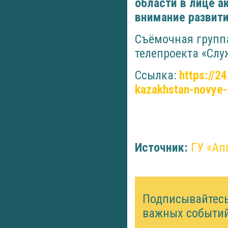
области в лице 
внимание развит
Съёмочная группа
телепроекта «Слу
Ссылка:
https://2
kazakhstan-novye-
Источник:
ГУ «Ап
Подписывайтес
важных событий