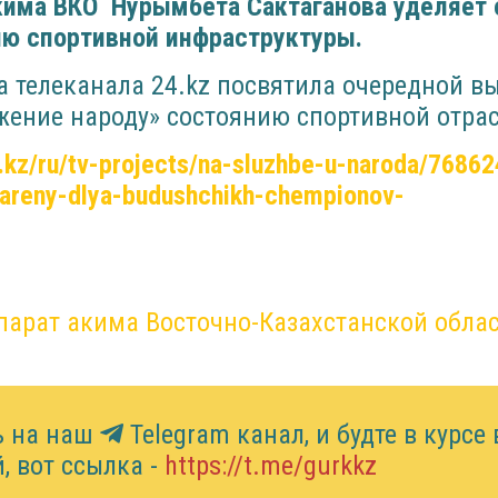
акима ВКО Нурымбета Сактаганова уделяет 
ию спортивной инфраструктуры.
 телеканала 24.kz посвятила очередной в
жение народу» состоянию спортивной отрас
4.kz/ru/tv-projects/na-sluzhbe-u-naroda/7686
areny-dlya-budushchikh-chempionov-
парат акима Восточно-Казахстанской обла
ь на наш
Telegram канал, и будте в курсе 
, вот ссылка -
https://t.me/gurkkz