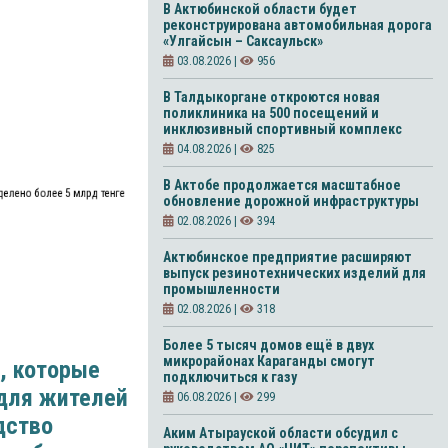
В Актюбинской области будет
реконструирована автомобильная дорога
«Улгайсын – Саксаульск»
03.08.2026 |
956
В Талдыкоргане откроются новая
поликлиника на 500 посещений и
инклюзивный спортивный комплекс
04.08.2026 |
825
В Актобе продолжается масштабное
делено более 5 млрд тенге
обновление дорожной инфраструктуры
02.08.2026 |
394
Актюбинское предприятие расширяют
выпуск резинотехнических изделий для
промышленности
02.08.2026 |
318
Более 5 тысяч домов ещё в двух
микрорайонах Караганды смогут
, которые
подключиться к газу
 для жителей
06.08.2026 |
299
дство
Аким Атырауской области обсудил с