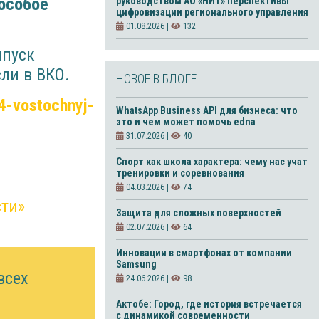
особое
руководством АО «НИТ» перспективы
цифровизации регионального управления
01.08.2026 |
132
ыпуск
ли в ВКО.
НОВОЕ В БЛОГЕ
24-vostochnyj-
WhatsApp Business API для бизнеса: что
это и чем может помочь edna
31.07.2026 |
40
Спорт как школа характера: чему нас учат
тренировки и соревнования
04.03.2026 |
74
сти»
Защита для сложных поверхностей
02.07.2026 |
64
Инновации в смартфонах от компании
Samsung
всех
24.06.2026 |
98
Актобе: Город, где история встречается
с динамикой современности