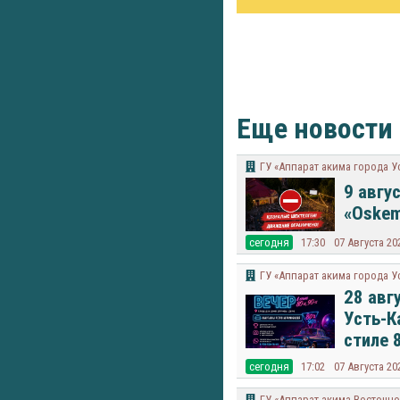
Еще новости
ГУ «Аппарат акима города У
9 авгу
«Oskem
cегодня
17:30
07 Августа 20
ГУ «Аппарат акима города У
28 авг
Усть-К
стиле 
cегодня
17:02
07 Августа 20
ГУ «Аппарат акима Восточно