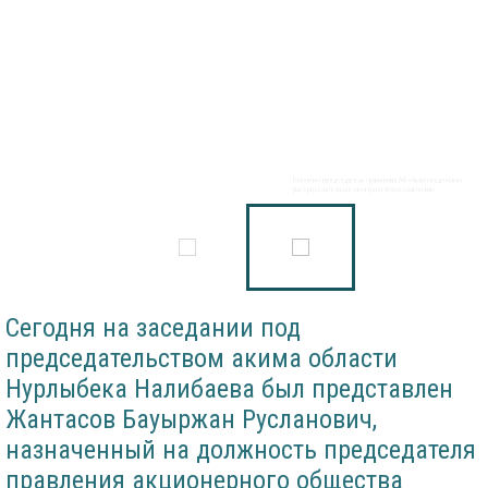
Назначен председатель правления АО «Кызылординская
распределительная электросетевая компания»
Сегодня на заседании под
председательством акима области
Нурлыбека Налибаева был представлен
Жантасов Бауыржан Русланович,
назначенный на должность председателя
правления акционерного общества