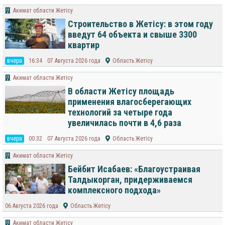
Акимат области Жетісу
Строительство в Жетісу: в этом году
введут 64 объекта и свыше 3300
квартир
вчера
16:34
07 Августа 2026 года
Область Жетісу
Акимат области Жетісу
В области Жетісу площадь
применения влагосберегающих
технологий за четыре года
увеличилась почти в 4,6 раза
вчера
00:32
07 Августа 2026 года
Область Жетісу
Акимат области Жетісу
Бейбит Исабаев: «Благоустраивая
Талдыкорган, придерживаемся
комплексного подхода»
06 Августа 2026 года
Область Жетісу
Акимат области Жетісу