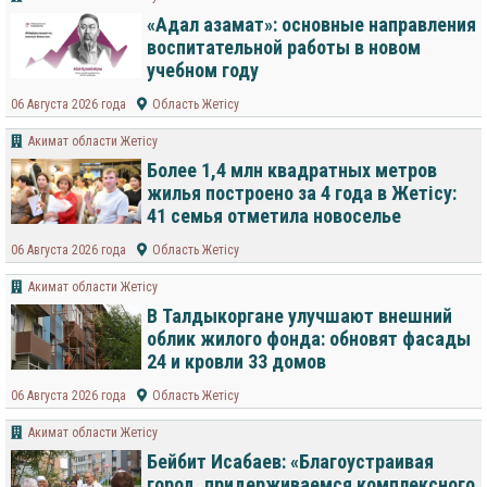
«Адал азамат»: основные направления
воспитательной работы в новом
учебном году
06 Августа 2026 года
Область Жетісу
Акимат области Жетісу
Более 1,4 млн квадратных метров
жилья построено за 4 года в Жетісу:
41 семья отметила новоселье
06 Августа 2026 года
Область Жетісу
Акимат области Жетісу
В Талдыкоргане улучшают внешний
облик жилого фонда: обновят фасады
24 и кровли 33 домов
06 Августа 2026 года
Область Жетісу
Акимат области Жетісу
Бейбит Исабаев: «Благоустраивая
город, придерживаемся комплексного