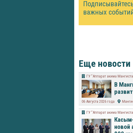
Подписывайтес
важных событий
Еще новости
ГУ "Аппарат акима Мангиста
В Манг
развит
06 Августа 2026 года
Мангис
ГУ "Аппарат акима Мангиста
Касым-
новой 