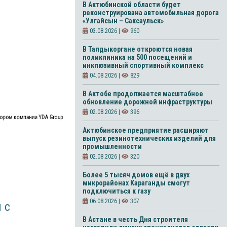
В Актюбинской области будет
реконструирована автомобильная дорога
«Улгайсын – Саксаульск»
03.08.2026 |
960
В Талдыкоргане откроются новая
поликлиника на 500 посещений и
инклюзивный спортивный комплекс
04.08.2026 |
829
В Актобе продолжается масштабное
обновление дорожной инфраструктуры
02.08.2026 |
396
тором компании YDA Group
Актюбинское предприятие расширяют
выпуск резинотехнических изделий для
промышленности
02.08.2026 |
320
Более 5 тысяч домов ещё в двух
микрорайонах Караганды смогут
подключиться к газу
06.08.2026 |
307
 с
В Астане в честь Дня строителя