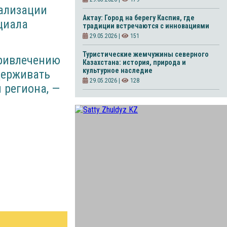
еализации
Актау: Город на берегу Каспия, где
циала
традиции встречаются с инновациями
29.05.2026 |
151
Туристические жемчужины северного
привлечению
Казахстана: история, природа и
культурное наследие
держивать
29.05.2026 |
128
 региона, —