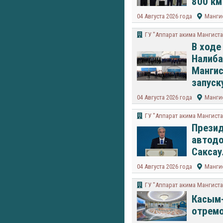
800 км
04 Августа 2026 года
Мангис
ГУ "Аппарат акима Мангиста
В ходе
Налиба
Мангис
запуск
04 Августа 2026 года
Мангис
ГУ "Аппарат акима Мангиста
Презид
автодо
Саксау
04 Августа 2026 года
Мангис
ГУ "Аппарат акима Мангиста
Касым-
отремо