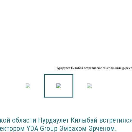
Нурдаулет Килыбай встретился с генеральным дирек
ой области Нурдаулет Килыбай встретился
ектором YDA Group Эмрахом Эрченом.