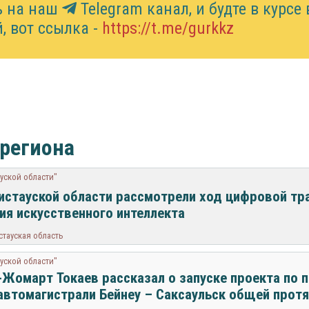
ь на наш
Telegram канал, и будте в курсе 
, вот ссылка -
https://t.me/gurkkz
 региона
уской области"
истауской области рассмотрели ход цифровой тр
ия искусственного интеллекта
тауская область
уской области"
Жомарт Токаев рассказал о запуске проекта по 
автомагистрали Бейнеу – Саксаульск общей про