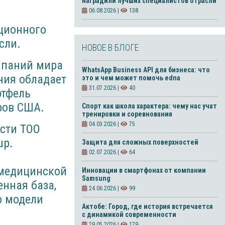
наградили лучших специалистов отрасли
06.08.2026 |
138
иционного
сли.
НОВОЕ В БЛОГЕ
мпаний мира
WhatsApp Business API для бизнеса: что
ния обладает
это и чем может помочь edna
31.07.2026 |
40
ртфель
ров США.
Спорт как школа характера: чему нас учат
тренировки и соревнования
04.03.2026 |
75
сти ТОО
up.
Защита для сложных поверхностей
02.07.2026 |
64
 медицинской
Инновации в смартфонах от компании
Samsung
енная база,
24.06.2026 |
99
о модели
Актобе: Город, где история встречается
с динамикой современности
29.05.2026 |
179