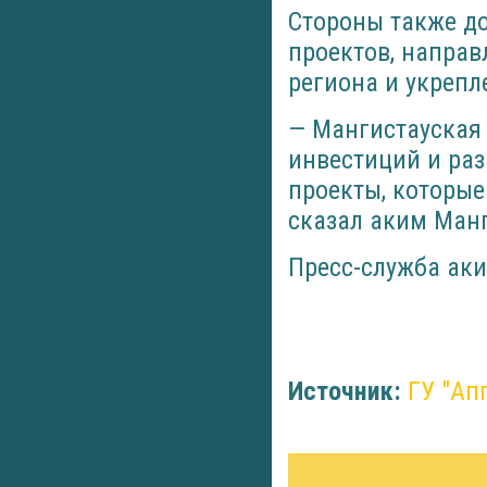
Стороны также д
проектов, напра
региона и укрепл
— Мангистауская
инвестиций и ра
проекты, которые
сказал аким Манг
Пресс-служба ак
Источник:
ГУ "Ап