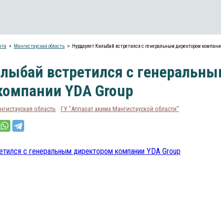
нта
Мангистауская область
Нурдаулет Килыбай встретился с генеральным директором компани
илыбай встретился с генеральны
компании YDA Group
нгистауская область
ГУ "Аппарат акима Мангистауской области"