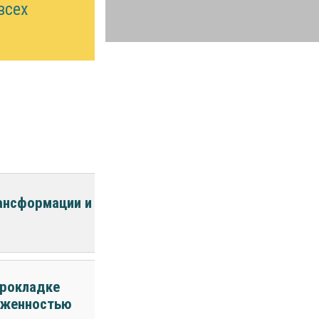
всех
ансформации и
прокладке
тяженностью