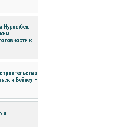
ра Нурлыбек
аким
готовности к
 строительства
ьск и Бейнеу –
о и