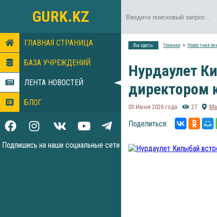
GURK.KZ
ГЛАВНАЯ СТРАНИЦА
Вы здесь:
Главная
Новостная ле
БАЗА УЧРЕЖДЕНИЙ
Нурдаулет К
ЛЕНТА НОВОСТЕЙ
директором 
БЛОГ
03 Июня 2026 года
27
Ма
Поделиться:
Подпишись на наши социальные сети