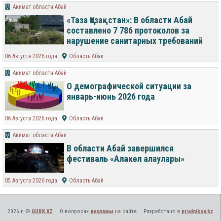
Акимат области Абай
«Таза Қазақстан»: В области Абай
составлено 7 786 протоколов за
нарушение санитарных требований
06 Августа 2026 года
Область Абай
Акимат области Абай
О демографической ситуации за
январь-июнь 2026 года
06 Августа 2026 года
Область Абай
Акимат области Абай
В области Абай завершился
фестиваль «Алакөл алаулары»
05 Августа 2026 года
Область Абай
2026 г. ©
GURK.KZ
О вопросах
рекламы
на сайте
Разработано в
prudnikov.kz