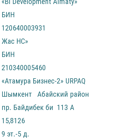
«BI Development Almaty»
БИН
120640003931
Жас НС»
БИН
210340005460
«Атамура Бизнес-2» URPAQ
Шымкент Абайский район
пр. Байдибек би 113 А
15,8126
9 эт.-5 д.