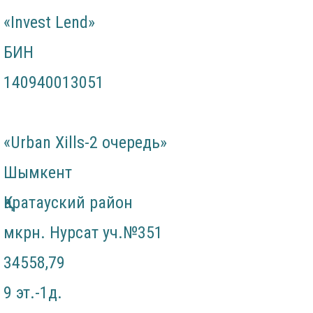
«Invest Lend»
БИН
140940013051
«Urban Xills-2 очередь»
Шымкент
Қаратауский район
мкрн. Нурсат уч.№351
34558,79
9 эт.-1д.