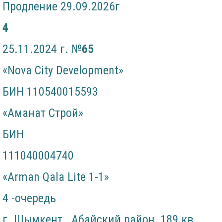
Продление 29.09.2026г
4
25.11.2024 г. №
6
5
«Nova City Development»
БИН 110540015593
«Аманат Строй»
БИН
111040004740
«Arman Qala Lite 1-1»
4 -очередь
г. Шымкент Абайский район 189 кв.