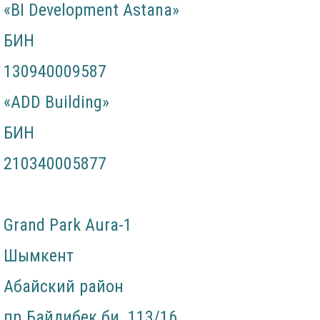
«BI Development Astana»
БИН
130940009587
«ADD Building»
БИН
210340005877
Grand Park Aura-1
Шымкент
Абайский район
пр.Байдибек би 113/16