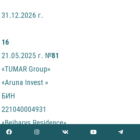
31.12.2026 г.
16
21.05.2025 г. №
81
«TUMAR Group»
«Aruna Invest »
БИН
221040004931
«Beibarys Residence»
г. Шымкент Каратауский район мкрн.