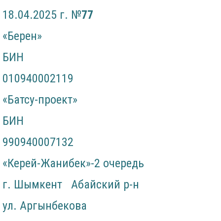
18.04.2025 г. №
7
7
«Берен»
БИН
010940002119
«Батсу-проект»
БИН
990940007132
«Керей-Жанибек»-2 очередь
г. Шымкент Абайский р-н
ул. Аргынбекова