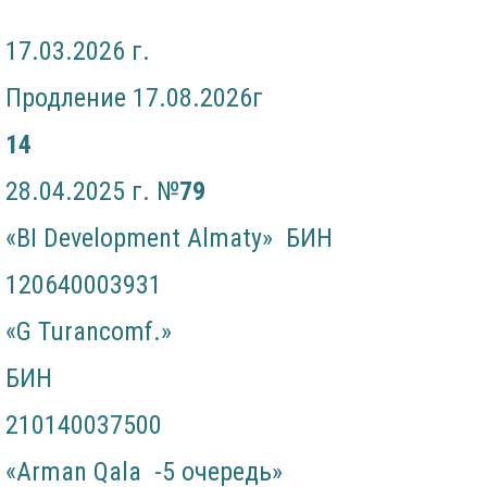
17.03.2026 г.
Продление 17.08.2026г
14
28.04.2025 г. №
7
9
«BI Development Almaty» БИН
120640003931
«G Turanсomf.»
БИН
210140037500
«Arman Qala -5 очередь»