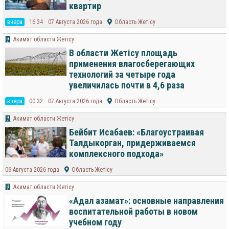
квартир
вчера
16:34
07 Августа 2026 года
Область Жетісу
Акимат области Жетісу
В области Жетісу площадь
применения влагосберегающих
технологий за четыре года
увеличилась почти в 4,6 раза
вчера
00:32
07 Августа 2026 года
Область Жетісу
Акимат области Жетісу
Бейбит Исабаев: «Благоустраивая
Талдыкорган, придерживаемся
комплексного подхода»
06 Августа 2026 года
Область Жетісу
Акимат области Жетісу
«Адал азамат»: основные направления
воспитательной работы в новом
учебном году