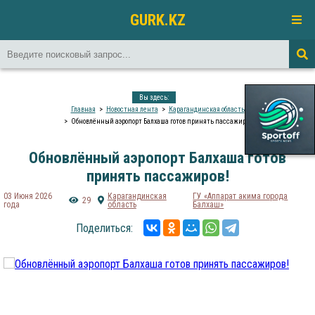
GURK.KZ
Вы здесь:
Главная
Новостная лента
Карагандинская область
Обновлённый аэропорт Балхаша готов принять пассажиров!
Обновлённый аэропорт Балхаша готов
принять пассажиров!
03 Июня 2026
Карагандинская
ГУ «Аппарат акима города
29
года
область
Балхаш»
Поделиться: