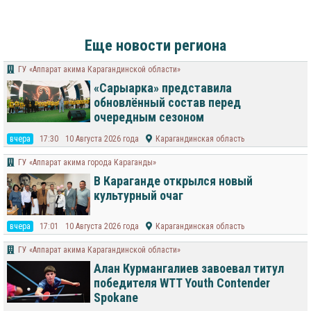
Еще новости региона
ГУ «Аппарат акима Карагандинской области»
«Сарыарка» представила
обновлённый состав перед
очередным сезоном
вчера
17:30
10 Августа 2026 года
Карагандинская область
ГУ «Аппарат акима города Караганды»
В Караганде открылся новый
культурный очаг
вчера
17:01
10 Августа 2026 года
Карагандинская область
ГУ «Аппарат акима Карагандинской области»
Алан Курмангалиев завоевал титул
победителя WTT Youth Contender
Spokane