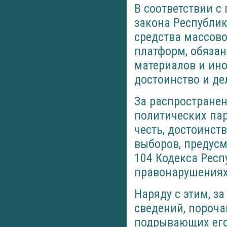
В соответствии с
закона Республик
средства массово
платформ, обяза
материалов и ин
достоинство и де
За распространен
политических па
честь, достоинст
выборов, предусм
104 Кодекса Рес
правонарушениях
Наряду с этим, з
сведений, пороча
подрывающих его 