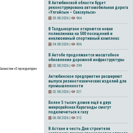
В Актюбинской области будет
реконструирована автомобильная дорога
«Улгайсын – Саксаульск»
03.08.2026 |
964
В Талдыкоргане откроются новая
поликлиника на 500 посещений и
инклюзивный спортивный комплекс
04.08.2026 |
836
В Актобе продолжается масштабное
обновление дорожной инфраструктуры
02.08.2026 |
399
азахстан «О прокуратуре»
Актюбинское предприятие расширяют
выпуск резинотехнических изделий для
промышленности
02.08.2026 |
321
Более 5 тысяч домов ещё в двух
микрорайонах Караганды смогут
подключиться к газу
06.08.2026 |
312
В Астане в честь Дня строителя