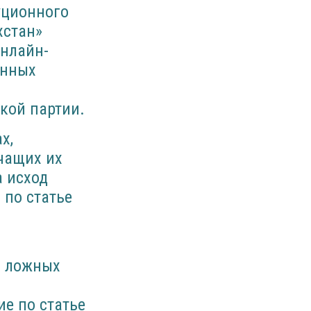
туционного
хстан»
онлайн-
онных
кой партии.
х,
чащих их
а исход
 по статье
о ложных
е по статье