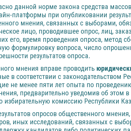
ласно данной норме закона средства массо
айн-платформы при опубликовании резуль
енного мнения, связанных с выборами, обя
еское лицо, проводившее опрос, лиц, зак
их его, время проведения опроса, метод с
ную формулировку вопроса, число опрошен
решности результатов опроса.
ного мнения вправе проводить
юридическ
ые в соответствии с законодательством Р
ие не менее пяти лет опыта по проведени
нения, предварительно уведомив об этом 
ю избирательную комиссию Республики Каз
зультатов опросов общественного мнения,
ров, иных исследований, связанных с выбо
ддержку кандидатов либо политических па