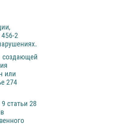
ии,
 456-2
нарушениях.
, создающей
ния
н или
ье 274
9 статьи 28
 в
венного