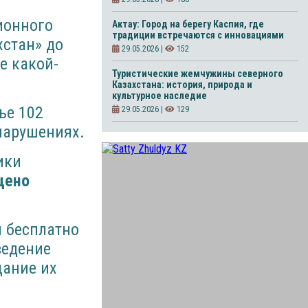
ционного
Актау: Город на берегу Каспия, где
традиции встречаются с инновациями
хстан» до
29.05.2026 |
152
е какой-
Туристические жемчужины северного
Казахстана: история, природа и
культурное наследие
ье 102
29.05.2026 |
129
нарушениях.
ики
щено
м бесплатно
ведение
щание их