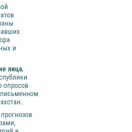
вой
татов
заны
азавших
бора
ных и
ие лица
,
еспублики
ю опросов
в письменном
ахстан.
 прогнозов
рами,
ртий в