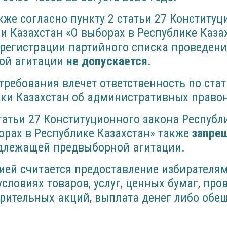
акже согласно пункту 2 статьи 27 Конститу
и Казахстан «О выборах в Республике Каза
регистрации партийного списка проведени
ой агитации
не допускается
.
требования влечет ответственность по стат
ики Казахстан об административных право
статьи 27 Конституционного закона Республ
орах в Республике Казахстан» также
запре
длежащей предвыборной агитации.
ией считается предоставление избирателя
условиях товаров, услуг, ценных бумаг, про
орительных акций, выплата денег либо обе