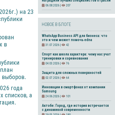
наградили лучших специалистов отрасли
06.08.2026 |
207
2026г.) на 23
спублики
НОВОЕ В БЛОГЕ
рован
WhatsApp Business API для бизнеса: что
это и чем может помочь edna
х в
31.07.2026 |
42
Спорт как школа характера: чему нас учат
тренировки и соревнования
публики
04.03.2026 |
76
 план
Защита для сложных поверхностей
 выборов.
02.07.2026 |
64
026 года
Инновации в смартфонах от компании
Samsung
х списков, а
24.06.2026 |
101
тация.
Актобе: Город, где история встречается
с динамикой современности
29.05.2026 |
180