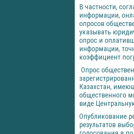
В частности, сог
информации, онл
опросов обществ
указывать юридич
опрос и оплативш
информации, точ
коэффициент пог
Опрос обществен
зарегистрированн
Казахстан, имеющ
общественного м
виде Центральну
Опубликование ре
результатов выбо
голосования в по