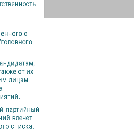
тственность
енного с
Уголовного
кандидатам,
акже от их
им лицам
а
иятий.
ей партийный
ний влечет
ого списка.