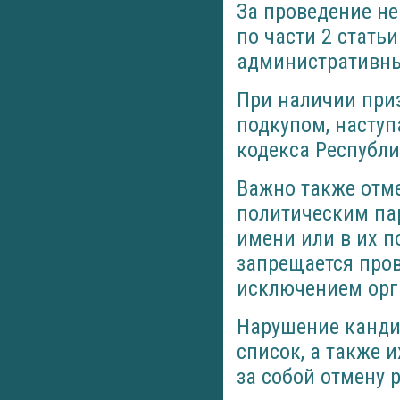
За проведение н
по части 2 стать
административны
При наличии при
подкупом, наступ
кодекса Республи
Важно также отме
политическим пар
имени или в их 
запрещается пров
исключением орг
Нарушение канди
список, а также 
за собой отмену 