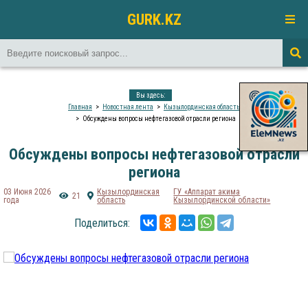
GURK.KZ
Вы здесь:
Главная
Новостная лента
Кызылординская область
Обсуждены вопросы нефтегазовой отрасли региона
Обсуждены вопросы нефтегазовой отрасли
региона
03 Июня 2026
Кызылординская
ГУ «Аппарат акима
21
года
область
Кызылординской области»
Поделиться: