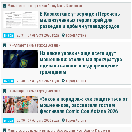
Министерство энергетики Республики Казахстан
В Казахстане утвержден Перечень
малоизученных территорий для
разведки и добычи углеводородов
вчера
20:31
07 Августа 2026 года
Город Астана
ГУ «Аппарат акима города Астана»
На какие уловки чаще всего идут
мошенники: столичная прокуратура
сделала важное предупреждение
гражданам
вчера
20:30
07 Августа 2026 года
Город Астана
ГУ «Аппарат акима города Астана»
«Закон и порядок»: как защититься от
мошенников, рассказали гостям
фестиваля Comic Con Astana 2026
вчера
20:30
07 Августа 2026 года
Город Астана
Министерство науки и высшего образования Республики Казахстан