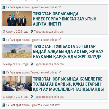
ГУ "Аппарат акима Туркестанской области"
ТҮРКІСТАН ОБЛЫСЫНДА
ИНВЕСТОРЛАР БИОГАЗ ЗАУЫТЫН
АШУҒА НИЕТТІ
07 Августа 2026 года
Туркестанская область
ГУ "Аппарат акима Туркестанской области"
ТҮРКІСТАН: ТҮЛКІБАСТА 50 ГЕКТАР
БИДАЙ АЛҚАБЫНДА АСТЫҚ ЖИНАУ
НАУҚАНЫ ҚАРҚЫНДЫ ЖҮРГІЗІЛУДЕ
07 Августа 2026 года
Туркестанская область
ГУ "Аппарат акима Туркестанской области"
ТҮРКІСТАН ОБЛЫСЫНДА КӘМЕЛЕТКЕ
ТОЛМАҒАНДАРДЫҢ ҚҰҚЫҚТАРЫН
ҚОРҒАУ МӘСЕЛЕЛЕРІ ТАЛҚЫЛАНДЫ
07 Августа 2026 года
Туркестанская область
ГУ "Аппарат акима Туркестанской области"