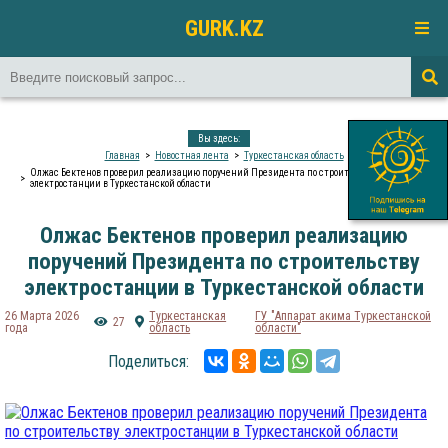
GURK.KZ
Вы здесь:
Главная
Новостная лента
Туркестанская область
Олжас Бектенов проверил реализацию поручений Президента по строительству
электростанции в Туркестанской области
Олжас Бектенов проверил реализацию
поручений Президента по строительству
электростанции в Туркестанской области
26 Марта 2026
Туркестанская
ГУ "Аппарат акима Туркестанской
27
года
область
области"
Поделиться: