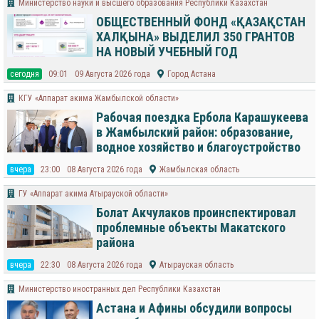
Министерство науки и высшего образования Республики Казахстан
ОБЩЕСТВЕННЫЙ ФОНД «ҚАЗАҚСТАН
ХАЛҚЫНА» ВЫДЕЛИЛ 350 ГРАНТОВ
НА НОВЫЙ УЧЕБНЫЙ ГОД
cегодня
09:01
09 Августа 2026 года
Город Астана
КГУ «Аппарат акима Жамбылской области»
Рабочая поездка Ербола Карашукеева
в Жамбылский район: образование,
водное хозяйство и благоустройство
вчера
23:00
08 Августа 2026 года
Жамбылская область
ГУ «Аппарат акима Атырауской области»
Болат Акчулаков проинспектировал
проблемные объекты Макатского
района
вчера
22:30
08 Августа 2026 года
Атырауская область
Министерство иностранных дел Республики Казахстан
Астана и Афины обсудили вопросы