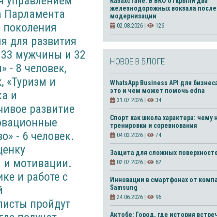
Казахстане. В ВКО открыли два
железнодорожных вокзала после
модернизации
02.08.2026 |
126
НОВОЕ В БЛОГЕ
WhatsApp Business API для бизнес
это и чем может помочь edna
31.07.2026 |
34
Спорт как школа характера: чему 
тренировки и соревнования
04.03.2026 |
74
Защита для сложных поверхност
02.07.2026 |
62
Инновации в смартфонах от комп
Samsung
24.06.2026 |
96
Актобе: Город, где история встре