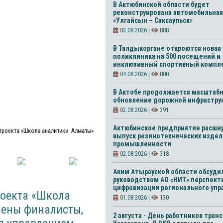
В Актюбинской области будет
реконструирована автомобильная
«Улгайсын – Саксаульск»
03.08.2026 |
888
В Талдыкоргане откроются новая
поликлиника на 500 посещений и
инклюзивный спортивный компл
04.08.2026 |
800
В Актобе продолжается масштаб
обновление дорожной инфрастру
02.08.2026 |
391
Актюбинское предприятие расши
проекта «Школа аналитики. Алматы»
выпуск резинотехнических издел
промышленности
02.08.2026 |
318
Аким Атырауской области обсудил
руководством АО «НИТ» перспект
цифровизации регионального упр
 Қазақ ұлттық техникалық зерттеу университетің аға оқытушысы (PhD), Б.Атчабаров атындағы Ұжымдық пайдалану орталығының бас ғылыми қызметкері 50. Хусаинова Диана Руслановна Исследователь-аналитик в Almaty Air Initiative 51. Ыдырыс Әлібек әл-Фараби атындағы Қазақ ұлттық университеті, Биомедицина ғылыми-зерттеу орталығының директоры 6. ЦИФРОВАЯ ЭКОНОМИКА И ИННОВАЦИОННЫЕ ЭКОСИСТЕМЫ 52. Ақполат Жалғасбек Жақанұлы Нархоз Университеті, Narxoz Business School, Директор MBA 53. Алибаева Адина Программа Развития ООН 54. Ахметов Мейрамбек Илиясович CEO TOO "Thousand IT Company" thousand.kz 55. Кушенов Асфендияр Ғабитұлы ТОО KIF Warehouses 56. Қырықбаев Дархан Жанатұлы Управляющий директор по цифровой трансформации и стратегии Акционерное общество "Страховая компания "Nomad Insurance" 57. Махатова Балжан Галымжановна Национальная академия наук Республики Казахстан при Президенте Республики Казахстан, Заведующая Отделом продвижения и распространения знаний 58. Нуракын Бексултан Серикулы Филиал автономного кластерного фонда "Астана Хаб" ("Astana Hub") по городу Алматы ("Almaty Hub"), директор офиса образовательных и бизнес-программ 59. Нурбацин Ақан Сейтқанұлы Директор департамента по научной деятельности Кенжеғали Сағадиев атындағы Халықаралық бизнес университеті UIB 7. УСТОЙЧИВОЕ РАЗВИТИЕ ЧЕРЕЗ ПАРТНЁРСТВО 60. Акынов Томас Нургалиевич Фонд Евразия Центральной Азии. Начальник отдела исследований и развития (R&D) 61. Ахмеджанова Алия Серкболовна ОФ Nomads Shanyraq, президент 62. В Байтукаева Дана Умирбековна КазНУ имени аль-Фараби, зам.заведующей кафедрой международного права, директор Центра верховенства права и ИИ в КазНУ 63. Джакубаева Салтанат Толеуовна Қазақ ұлттық қыздар педагогикалық университеті, халықаралық ынтымақтастық бөлімінің басшысы 64. Кеңесов Әкежан Бақытұлы Алматы қаласы қоғамдық кеңес
01.08.2026 |
130
2 августа - День работников тран