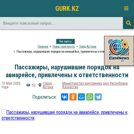
GURK.KZ
Вы здесь:
Главная
Новостная лента
Город Астана
Пассажиры, нарушившие порядок на авиарейсе, привлечены к ответственности
Пассажиры, нарушившие порядок на
авиарейсе, привлечены к ответственности
13 Мая 2026
Город
Министерство внутренних дел Республики
53
года
Астана
Казахстан
Поделиться: