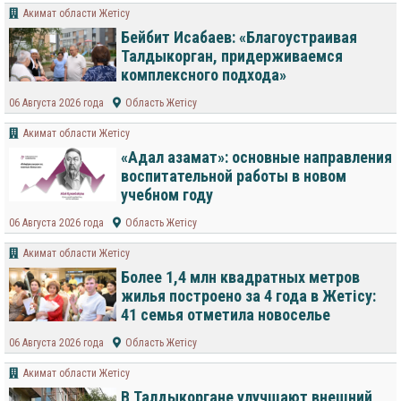
Акимат области Жетісу
Бейбит Исабаев: «Благоустраивая
Талдыкорган, придерживаемся
комплексного подхода»
06 Августа 2026 года
Область Жетісу
Акимат области Жетісу
«Адал азамат»: основные направления
воспитательной работы в новом
учебном году
06 Августа 2026 года
Область Жетісу
Акимат области Жетісу
Более 1,4 млн квадратных метров
жилья построено за 4 года в Жетісу:
41 семья отметила новоселье
06 Августа 2026 года
Область Жетісу
Акимат области Жетісу
В Талдыкоргане улучшают внешний