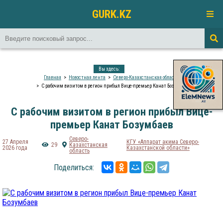
GURK.KZ
Вы здесь:
Главная
Новостная лента
Северо-Казахстанская область
С рабочим визитом в регион прибыл Вице-премьер Канат Бозумбаев
С рабочим визитом в регион прибыл Вице-
премьер Канат Бозумбаев
Северо-
27 Апреля
КГУ «Аппарат акима Северо-
29
Казахстанская
2026 года
Казахстанской области»
область
Поделиться: