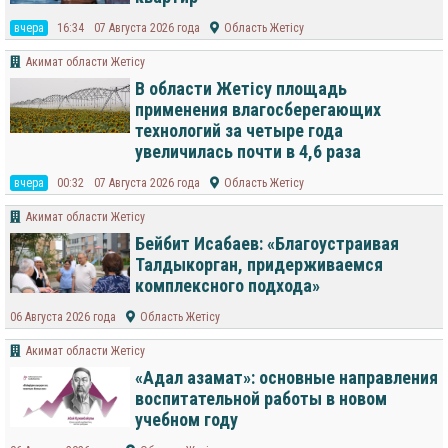
вчера
16:34
07 Августа 2026 года
Область Жетісу
Акимат области Жетісу
В области Жетісу площадь
применения влагосберегающих
технологий за четыре года
увеличилась почти в 4,6 раза
вчера
00:32
07 Августа 2026 года
Область Жетісу
Акимат области Жетісу
Бейбит Исабаев: «Благоустраивая
Талдыкорган, придерживаемся
комплексного подхода»
06 Августа 2026 года
Область Жетісу
Акимат области Жетісу
«Адал азамат»: основные направления
воспитательной работы в новом
учебном году