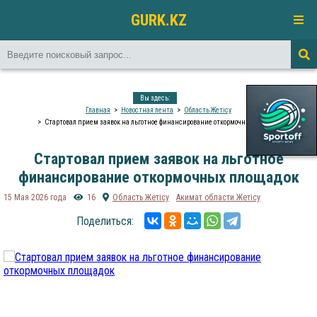
GURK.KZ
Вы здесь:
Главная
Новостная лента
Область Жетісу
Стартовал прием заявок на льготное финансирование откормочных площадок
Стартовал прием заявок на льготное
финансирование откормочных площадок
15 Мая 2026 года
16
Область Жетісу
Акимат области Жетісу
Поделиться: