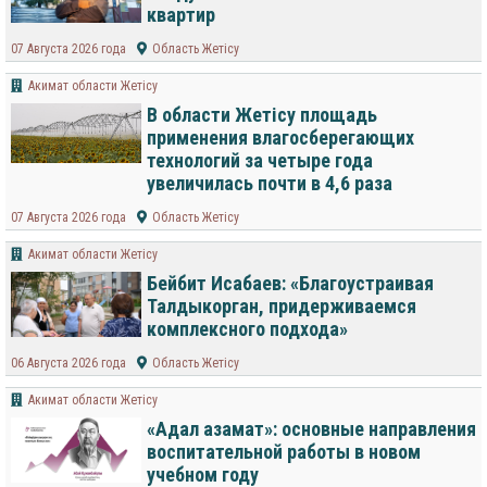
квартир
07 Августа 2026 года
Область Жетісу
Акимат области Жетісу
В области Жетісу площадь
применения влагосберегающих
технологий за четыре года
увеличилась почти в 4,6 раза
07 Августа 2026 года
Область Жетісу
Акимат области Жетісу
Бейбит Исабаев: «Благоустраивая
Талдыкорган, придерживаемся
комплексного подхода»
06 Августа 2026 года
Область Жетісу
Акимат области Жетісу
«Адал азамат»: основные направления
воспитательной работы в новом
учебном году