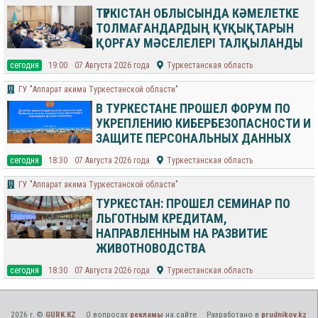
ТҮРКІСТАН ОБЛЫСЫНДА КӘМЕЛЕТКЕ
ТОЛМАҒАНДАРДЫҢ ҚҰҚЫҚТАРЫН
ҚОРҒАУ МӘСЕЛЕЛЕРІ ТАЛҚЫЛАНДЫ
cегодня
19:00
07 Августа 2026 года
Туркестанская область
ГУ "Аппарат акима Туркестанской области"
В ТУРКЕСТАНЕ ПРОШЕЛ ФОРУМ ПО
УКРЕПЛЕНИЮ КИБЕРБЕЗОПАСНОСТИ И
ЗАЩИТЕ ПЕРСОНАЛЬНЫХ ДАННЫХ
cегодня
18:30
07 Августа 2026 года
Туркестанская область
ГУ "Аппарат акима Туркестанской области"
ТУРКЕСТАН: ПРОШЕЛ СЕМИНАР ПО
ЛЬГОТНЫМ КРЕДИТАМ,
НАПРАВЛЕННЫМ НА РАЗВИТИЕ
ЖИВОТНОВОДСТВА
cегодня
18:30
07 Августа 2026 года
Туркестанская область
2026 г. ©
GURK.KZ
О вопросах
рекламы
на сайте
Разработано в
prudnikov.kz