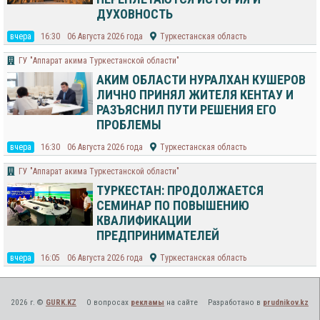
ДУХОВНОСТЬ
вчера
16:30
06 Августа 2026 года
Туркестанская область
ГУ "Аппарат акима Туркестанской области"
АКИМ ОБЛАСТИ НУРАЛХАН КУШЕРОВ
ЛИЧНО ПРИНЯЛ ЖИТЕЛЯ КЕНТАУ И
РАЗЪЯСНИЛ ПУТИ РЕШЕНИЯ ЕГО
ПРОБЛЕМЫ
вчера
16:30
06 Августа 2026 года
Туркестанская область
ГУ "Аппарат акима Туркестанской области"
ТУРКЕСТАН: ПРОДОЛЖАЕТСЯ
СЕМИНАР ПО ПОВЫШЕНИЮ
КВАЛИФИКАЦИИ
ПРЕДПРИНИМАТЕЛЕЙ
вчера
16:05
06 Августа 2026 года
Туркестанская область
2026 г. ©
GURK.KZ
О вопросах
рекламы
на сайте
Разработано в
prudnikov.kz