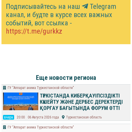
Подписывайтесь на наш
Telegram
канал, и будте в курсе всех важных
событий, вот ссылка -
https://t.me/gurkkz
Еще новости региона
ГУ "Аппарат акима Туркестанской области"
ТҮРКІСТАНДА КИБЕРҚАУІПСІЗДІКТІ
КҮШЕЙТУ ЖӘНЕ ДЕРБЕС ДЕРЕКТЕРДІ
ҚОРҒАУ БАҒЫТЫНДА ФОРУМ ӨТТІ
вчера
20:00
06 Августа 2026 года
Туркестанская область
ГУ "Аппарат акима Туркестанской области"